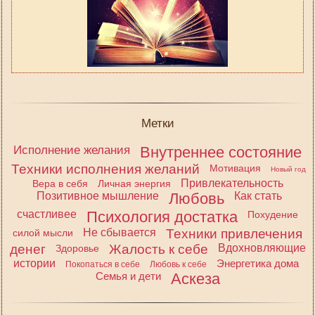
Метки
Исполнение желания
Внутреннее состояние
Техники исполнения желаний
Мотивация
Новый год
Привлекательность
Вера в себя
Личная энергия
Позитивное мышление
Любовь
Как стать
счастливее
Психология достатка
Похудение
Не сбывается
Техники привлечения
силой мысли
денег
Жалость к себе
Вдохновляющие
Здоровье
истории
Энергетика дома
Покопаться в себе
Любовь к себе
Семья и дети
Аскеза