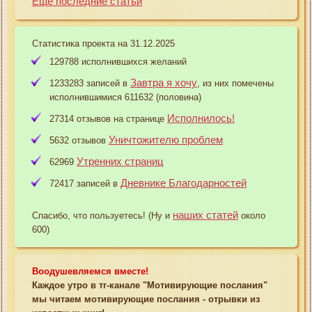
Еще последние статьи
Статистика проекта на 31.12.2025
129788 исполнившихся желаний
Завтра я хочу
1233283 записей в
, из них помечены
исполнившимися 611632 (половина)
Исполнилось!
27314 отзывов на странице
Уничтожителю проблем
5632 отзывов
Утренних страниц
62969
Дневнике Благодарностей
72417 записей в
наших статей
Спасибо, что пользуетесь! (Ну и
около
600)
Воодушевляемся вместе!
Каждое утро в тг-канале "Мотивирующие послания"
мы читаем мотивирующие послания - отрывки из