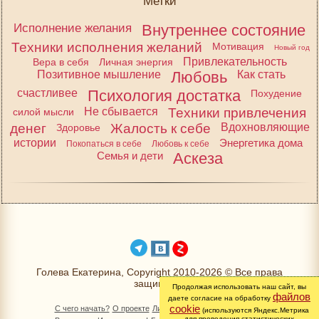
Метки
Исполнение желания
Внутреннее состояние
Техники исполнения желаний
Мотивация
Новый год
Привлекательность
Вера в себя
Личная энергия
Позитивное мышление
Любовь
Как стать
счастливее
Психология достатка
Похудение
Не сбывается
Техники привлечения
силой мысли
денег
Жалость к себе
Вдохновляющие
Здоровье
истории
Энергетика дома
Покопаться в себе
Любовь к себе
Семья и дети
Аскеза
Голева Екатерина, Copyright 2010-2026 © Все права
защищены
Продолжая использовать наш сайт, вы
файлов
даете согласие на обработку
cookie
С чего начать?
О проекте
Личный раздел
Книга Желаний
(используются Яндекс.Метрика
для проведения статистических