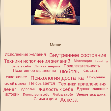
Метки
Исполнение желания
Внутреннее состояние
Техники исполнения желаний
Мотивация
Новый год
Привлекательность
Вера в себя
Личная энергия
Позитивное мышление
Любовь
Как стать
счастливее
Психология достатка
Похудение
Не сбывается
Техники привлечения
силой мысли
денег
Жалость к себе
Вдохновляющие
Здоровье
истории
Энергетика дома
Покопаться в себе
Любовь к себе
Семья и дети
Аскеза