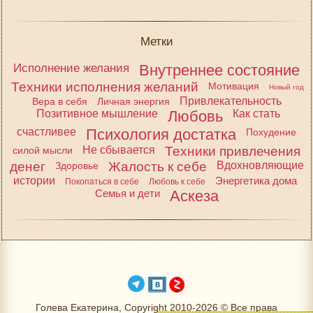
Метки
Исполнение желания
Внутреннее состояние
Техники исполнения желаний
Мотивация
Новый год
Привлекательность
Вера в себя
Личная энергия
Позитивное мышление
Любовь
Как стать
счастливее
Психология достатка
Похудение
Не сбывается
Техники привлечения
силой мысли
денег
Жалость к себе
Вдохновляющие
Здоровье
истории
Энергетика дома
Покопаться в себе
Любовь к себе
Семья и дети
Аскеза
Голева Екатерина, Copyright 2010-2026 © Все права