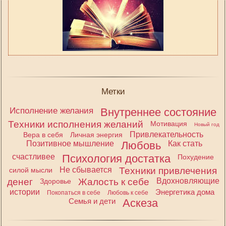
Метки
Исполнение желания
Внутреннее состояние
Техники исполнения желаний
Мотивация
Новый год
Привлекательность
Вера в себя
Личная энергия
Позитивное мышление
Любовь
Как стать
счастливее
Психология достатка
Похудение
Не сбывается
Техники привлечения
силой мысли
денег
Жалость к себе
Вдохновляющие
Здоровье
истории
Энергетика дома
Покопаться в себе
Любовь к себе
Семья и дети
Аскеза