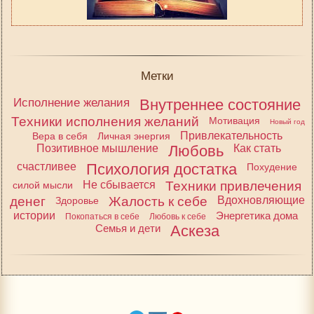
Метки
Исполнение желания
Внутреннее состояние
Техники исполнения желаний
Мотивация
Новый год
Привлекательность
Вера в себя
Личная энергия
Позитивное мышление
Любовь
Как стать
счастливее
Психология достатка
Похудение
Не сбывается
Техники привлечения
силой мысли
денег
Жалость к себе
Вдохновляющие
Здоровье
истории
Энергетика дома
Покопаться в себе
Любовь к себе
Семья и дети
Аскеза