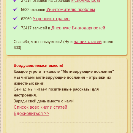
Исполнилось!
27314 отзывов на странице
Уничтожителю проблем
5632 отзывов
Утренних страниц
62969
Дневнике Благодарностей
72417 записей в
наших статей
Спасибо, что пользуетесь! (Ну и
около
600)
Воодушевляемся вместе!
Каждое утро в тг-канале "Мотивирующие послания"
мы читаем мотивирующие послания - отрывки из
известных книг!
Сейчас мы читаем
позитивные рассказы для
настроения
.
Заряди свой день вместе с нами!
Список всех книг и статей
Вдохновиться >>