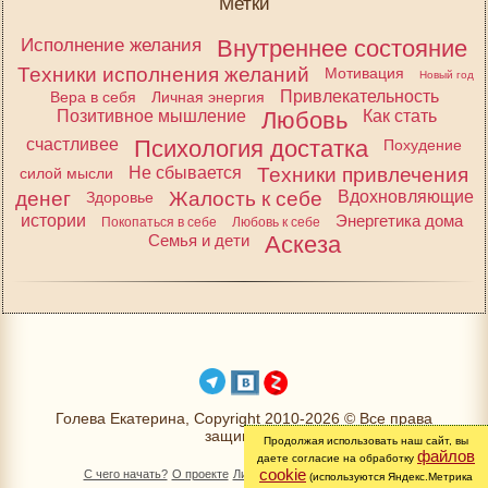
Метки
Исполнение желания
Внутреннее состояние
Техники исполнения желаний
Мотивация
Новый год
Привлекательность
Вера в себя
Личная энергия
Позитивное мышление
Любовь
Как стать
счастливее
Психология достатка
Похудение
Не сбывается
Техники привлечения
силой мысли
денег
Жалость к себе
Вдохновляющие
Здоровье
истории
Энергетика дома
Покопаться в себе
Любовь к себе
Семья и дети
Аскеза
Голева Екатерина, Copyright 2010-2026 © Все права
защищены
Продолжая использовать наш сайт, вы
файлов
даете согласие на обработку
cookie
С чего начать?
О проекте
Личный раздел
Книга Желаний
(используются Яндекс.Метрика