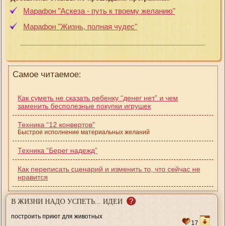
Марафон "Аскеза - путь к твоему желанию"
Марафон "Жизнь, полная чудес"
Самое читаемое:
Как суметь не сказать ребенку “денег нет” и чем
заменить бесполезные покупки игрушек
Техника “12 конвертов”
Быстрое исполнение материальных желаний
Техника “Берег надежд”
Как переписать сценарий и изменить то, что сейчас не
нравится
?
В ЖИЗНИ НАДО УСПЕТЬ... ИДЕИ
построить приют для животных
17