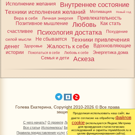
Исполнение желания
Внутреннее состояние
Техники исполнения желаний
Мотивация
Новый год
Привлекательность
Вера в себя
Личная энергия
Позитивное мышление
Любовь
Как стать
счастливее
Психология достатка
Похудение
Не сбывается
Техники привлечения
силой мысли
денег
Жалость к себе
Вдохновляющие
Здоровье
истории
Энергетика дома
Покопаться в себе
Любовь к себе
Семья и дети
Аскеза
Голева Екатерина, Copyright 2010-2026 © Все права
защищены
Продолжая использовать наш сайт, вы
файлов
даете согласие на обработку
cookie
С чего начать?
О проекте
Личный раздел
Книга Желаний
(используются Яндекс.Метрика
для проведения статистических
Все статьи
Исполнилось!
Бесплатно!
Изменимся вместе
исследований и скрипты mywishbook.ru в
Правила предоставления услуг
Обработка персональных данных
целях функционирования сайта).