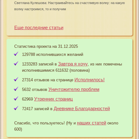
Светлана Кулешова: Настраивайтесь на счастливую волну: на какую
волну настроимся, то и получим
Еще последние статьи
Статистика проекта на 31.12.2025
129788 исполнившихся желаний
Завтра я хочу
1233283 записей в
, из них помечены
исполнившимися 611632 (половина)
Исполнилось!
27314 отзывов на странице
Уничтожителю проблем
5632 отзывов
Утренних страниц
62969
Дневнике Благодарностей
72417 записей в
наших статей
Спасибо, что пользуетесь! (Ну и
около
600)