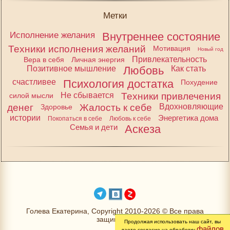
Метки
Исполнение желания
Внутреннее состояние
Техники исполнения желаний
Мотивация
Новый год
Привлекательность
Вера в себя
Личная энергия
Позитивное мышление
Любовь
Как стать
счастливее
Психология достатка
Похудение
Не сбывается
Техники привлечения
силой мысли
денег
Жалость к себе
Вдохновляющие
Здоровье
истории
Энергетика дома
Покопаться в себе
Любовь к себе
Семья и дети
Аскеза
Голева Екатерина, Copyright 2010-2026 © Все права
защищены
Продолжая использовать наш сайт, вы
файлов
даете согласие на обработку