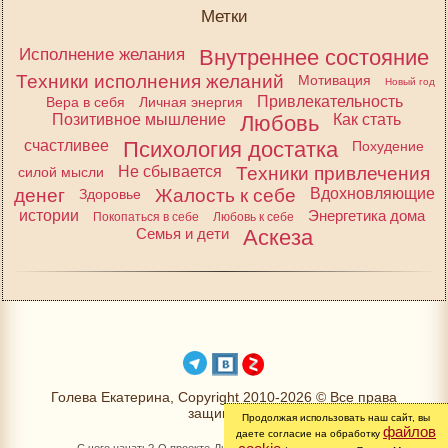
Метки
Исполнение желания
Внутреннее состояние
Техники исполнения желаний
Мотивация
Новый год
Привлекательность
Вера в себя
Личная энергия
Позитивное мышление
Любовь
Как стать
счастливее
Психология достатка
Похудение
Не сбывается
Техники привлечения
силой мысли
денег
Жалость к себе
Вдохновляющие
Здоровье
истории
Энергетика дома
Покопаться в себе
Любовь к себе
Семья и дети
Аскеза
Голева Екатерина, Copyright 2010-2026 © Все права
защищены
Продолжая использовать наш сайт, вы
файлов
даете согласие на обработку
С чего начать?
О проекте
Личный раздел
Книга Желаний