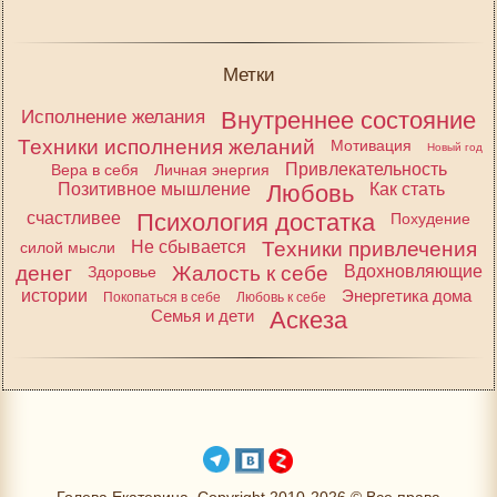
Метки
Исполнение желания
Внутреннее состояние
Техники исполнения желаний
Мотивация
Новый год
Привлекательность
Вера в себя
Личная энергия
Позитивное мышление
Любовь
Как стать
счастливее
Психология достатка
Похудение
Не сбывается
Техники привлечения
силой мысли
денег
Жалость к себе
Вдохновляющие
Здоровье
истории
Энергетика дома
Покопаться в себе
Любовь к себе
Семья и дети
Аскеза
Голева Екатерина, Copyright 2010-2026 © Все права