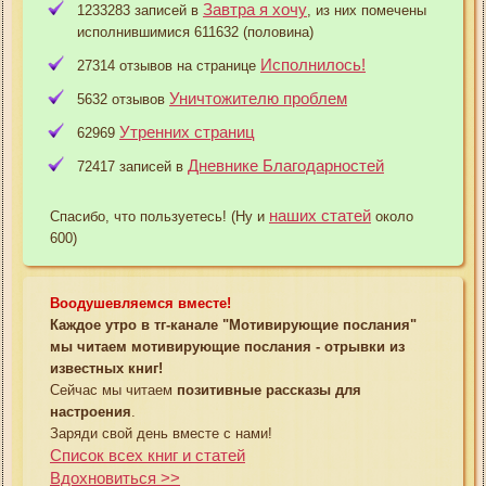
Завтра я хочу
1233283 записей в
, из них помечены
исполнившимися 611632 (половина)
Исполнилось!
27314 отзывов на странице
Уничтожителю проблем
5632 отзывов
Утренних страниц
62969
Дневнике Благодарностей
72417 записей в
наших статей
Спасибо, что пользуетесь! (Ну и
около
600)
Воодушевляемся вместе!
Каждое утро в тг-канале "Мотивирующие послания"
мы читаем мотивирующие послания - отрывки из
известных книг!
Сейчас мы читаем
позитивные рассказы для
настроения
.
Заряди свой день вместе с нами!
Список всех книг и статей
Вдохновиться >>