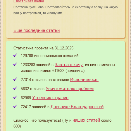
Счастливая волна
Светлана Кулешова: Настраивайтесь на счастливую волну: на какую
волну настроимся, то и получим
Еще последние статьи
Статистика проекта на 31.12.2025
129788 исполнившихся желаний
Завтра я хочу
1233283 записей в
, из них помечены
исполнившимися 611632 (половина)
Исполнилось!
27314 отзывов на странице
Уничтожителю проблем
5632 отзывов
Утренних страниц
62969
Дневнике Благодарностей
72417 записей в
наших статей
Спасибо, что пользуетесь! (Ну и
около
600)