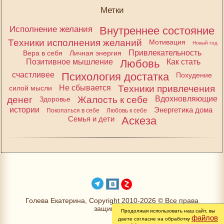
Метки
Исполнение желания
Внутреннее состояние
Техники исполнения желаний
Мотивация
Новый год
Привлекательность
Вера в себя
Личная энергия
Позитивное мышление
Любовь
Как стать
счастливее
Психология достатка
Похудение
Не сбывается
Техники привлечения
силой мысли
денег
Жалость к себе
Вдохновляющие
Здоровье
истории
Энергетика дома
Покопаться в себе
Любовь к себе
Семья и дети
Аскеза
Голева Екатерина, Copyright 2010-2026 © Все права
защищены
Продолжая использовать наш сайт, вы
файлов
даете согласие на обработку