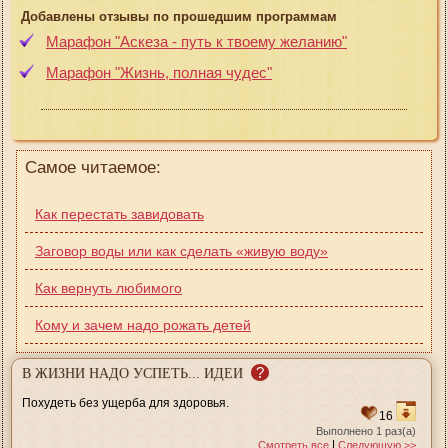
Добавлены отзывы по прошедшим программам
Марафон "Аскеза - путь к твоему желанию"
Марафон "Жизнь, полная чудес"
Самое читаемое:
Как перестать завидовать
Заговор воды или как сделать «живую воду»
Как вернуть любимого
Кому и зачем надо рожать детей
?
В ЖИЗНИ НАДО УСПЕТЬ... ИДЕИ
Похудеть без ущерба для здоровья.
16
Выполнено 1 раз(а)
|
Смотреть все
Следующую >>