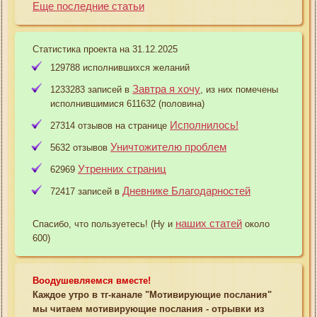
Еще последние статьи
Статистика проекта на 31.12.2025
129788 исполнившихся желаний
Завтра я хочу
1233283 записей в
, из них помечены
исполнившимися 611632 (половина)
Исполнилось!
27314 отзывов на странице
Уничтожителю проблем
5632 отзывов
Утренних страниц
62969
Дневнике Благодарностей
72417 записей в
наших статей
Спасибо, что пользуетесь! (Ну и
около
600)
Воодушевляемся вместе!
Каждое утро в тг-канале "Мотивирующие послания"
мы читаем мотивирующие послания - отрывки из