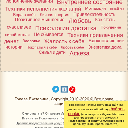
Исполнение желания
Внутреннее состояние
Техники исполнения желаний
Мотивация
Новый год
Привлекательность
Вера в себя
Личная энергия
Позитивное мышление
Любовь
Как стать
счастливее
Психология достатка
Похудение
Не сбывается
Техники привлечения
силой мысли
денег
Жалость к себе
Вдохновляющие
Здоровье
истории
Энергетика дома
Покопаться в себе
Любовь к себе
Семья и дети
Аскеза
Голева Екатерина, Copyright 2010-2026 © Все права
защищены
Продолжая использовать наш сайт, вы
файлов
даете согласие на обработку
cookie
С чего начать?
О проекте
Личный раздел
Книга Желаний
(используются Яндекс.Метрика
для проведения статистических
Все статьи
Исполнилось!
Бесплатно!
Изменимся вместе
исследований и скрипты mywishbook.ru в
Правила предоставления услуг
Обработка персональных данных
целях функционирования сайта).
Политика Конфиденциальности
Контакты