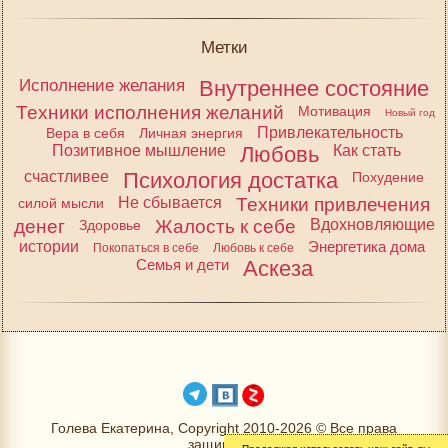
Метки
Исполнение желания
Внутреннее состояние
Техники исполнения желаний
Мотивация
Новый год
Привлекательность
Вера в себя
Личная энергия
Позитивное мышление
Любовь
Как стать
счастливее
Психология достатка
Похудение
Не сбывается
Техники привлечения
силой мысли
денег
Жалость к себе
Вдохновляющие
Здоровье
истории
Энергетика дома
Покопаться в себе
Любовь к себе
Семья и дети
Аскеза
Голева Екатерина, Copyright 2010-2026 © Все права
защищены