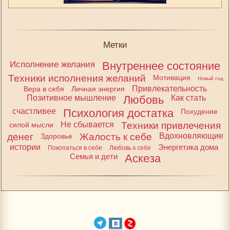
Метки
Исполнение желания
Внутреннее состояние
Техники исполнения желаний
Мотивация
Новый год
Привлекательность
Вера в себя
Личная энергия
Позитивное мышление
Любовь
Как стать
счастливее
Психология достатка
Похудение
Не сбывается
Техники привлечения
силой мысли
денег
Жалость к себе
Вдохновляющие
Здоровье
истории
Энергетика дома
Покопаться в себе
Любовь к себе
Семья и дети
Аскеза