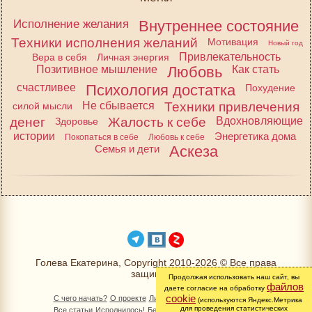
Исполнение желания
Внутреннее состояние
Техники исполнения желаний
Мотивация
Новый год
Привлекательность
Вера в себя
Личная энергия
Позитивное мышление
Любовь
Как стать
счастливее
Психология достатка
Похудение
Не сбывается
Техники привлечения
силой мысли
денег
Жалость к себе
Вдохновляющие
Здоровье
истории
Энергетика дома
Покопаться в себе
Любовь к себе
Семья и дети
Аскеза
Голева Екатерина, Copyright 2010-2026 © Все права
защищены
Продолжая использовать наш сайт, вы
файлов
даете согласие на обработку
cookie
С чего начать?
О проекте
Личный раздел
Книга Желаний
(используются Яндекс.Метрика
для проведения статистических
Все статьи
Исполнилось!
Бесплатно!
Изменимся вместе