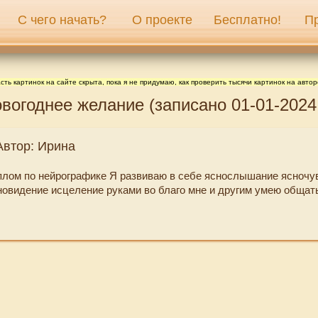
С чего начать?
О проекте
Бесплатно!
П
сть картинок на сайте скрыта, пока я не придумаю, как проверить тысячи картинок на автор
вогоднее желание (записано 01-01-2024 
Автор: Ирина
плом по нейрографике Я развиваю в себе яснослышание ясночу
новидение исцеление руками во благо мне и другим умею общат