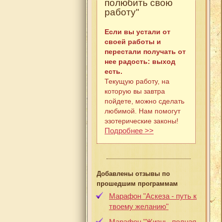
полюбить свою
работу"
Если вы устали от
своей работы и
перестали получать от
нее радость: выход
есть.
Текущую работу, на
которую вы завтра
пойдете, можно сделать
любимой. Нам помогут
эзотерические законы!
Подробнее >>
Добавлены отзывы по
прошедшим программам
Марафон "Аскеза - путь к
твоему желанию"
Марафон "Жизнь, полная