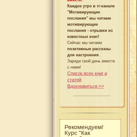
Каждое утро в тг-канале
"Мотивирующие
послания" мы читаем
мотивирующие
послания - отрывки из
известных книг!
Сейчас мы читаем
позитивные рассказы
для настроения
.
Заряди свой день вместе
с нами!
Список всех книг и
статей
Вдохновиться >>
Рекомендуем!
Курс "Как