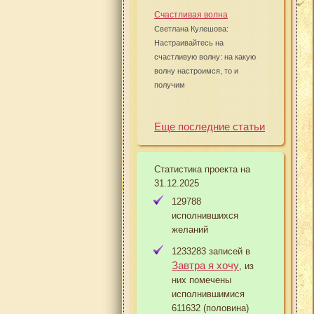
Счастливая волна
Светлана Кулешова:
Настраивайтесь на
счастливую волну: на какую
волну настроимся, то и
получим
Еще последние статьи
Статистика проекта на
31.12.2025
129788
исполнившихся
желаний
1233283 записей в
Завтра я хочу
, из
них помечены
исполнившимися
611632 (половина)