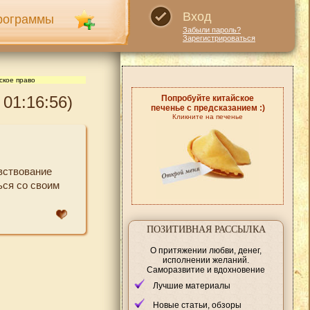
Вход
рограммы
Забыли пароль?
Зарегистрироваться
ское право
01:16:56)
Попробуйте китайское
печенье с предсказанием :)
Кликните на печенье
вствование
ься со своим
ПОЗИТИВНАЯ РАССЫЛКА
О притяжении любви, денег,
исполнении желаний.
Саморазвитие и вдохновение
Лучшие материалы
Новые статьи, обзоры