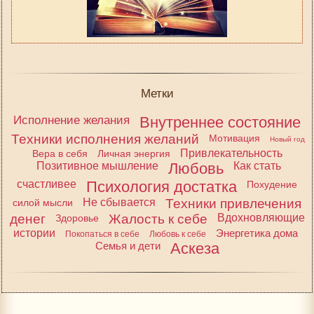
Метки
Исполнение желания
Внутреннее состояние
Техники исполнения желаний
Мотивация
Новый год
Привлекательность
Вера в себя
Личная энергия
Позитивное мышление
Любовь
Как стать
счастливее
Психология достатка
Похудение
Не сбывается
Техники привлечения
силой мысли
денег
Жалость к себе
Вдохновляющие
Здоровье
истории
Энергетика дома
Покопаться в себе
Любовь к себе
Семья и дети
Аскеза