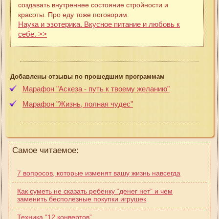
создавать внутреннее состояние стройности и
красоты. Про еду тоже поговорим.
Наука и эзотерика. Вкусное питание и любовь к
себе. >>
Добавлены отзывы по прошедшим программам
Марафон "Аскеза - путь к твоему желанию"
Марафон "Жизнь, полная чудес"
Самое читаемое:
7 вопросов, которые изменят вашу жизнь навсегда
Как суметь не сказать ребенку “денег нет” и чем
заменить бесполезные покупки игрушек
Техника “12 конвертов”