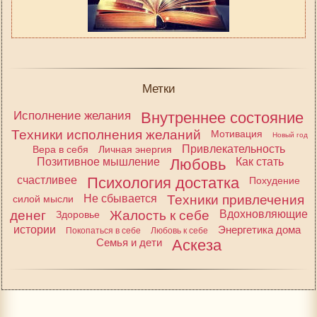
Метки
Исполнение желания
Внутреннее состояние
Техники исполнения желаний
Мотивация
Новый год
Привлекательность
Вера в себя
Личная энергия
Позитивное мышление
Любовь
Как стать
счастливее
Психология достатка
Похудение
Не сбывается
Техники привлечения
силой мысли
денег
Жалость к себе
Вдохновляющие
Здоровье
истории
Энергетика дома
Покопаться в себе
Любовь к себе
Семья и дети
Аскеза