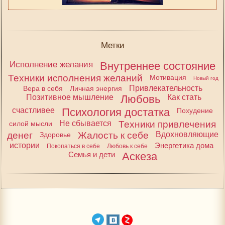
Метки
Исполнение желания
Внутреннее состояние
Техники исполнения желаний
Мотивация
Новый год
Привлекательность
Вера в себя
Личная энергия
Позитивное мышление
Любовь
Как стать
счастливее
Психология достатка
Похудение
Не сбывается
Техники привлечения
силой мысли
денег
Жалость к себе
Вдохновляющие
Здоровье
истории
Энергетика дома
Покопаться в себе
Любовь к себе
Семья и дети
Аскеза