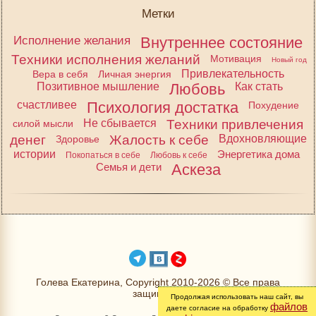
Метки
Исполнение желания
Внутреннее состояние
Техники исполнения желаний
Мотивация
Новый год
Привлекательность
Вера в себя
Личная энергия
Позитивное мышление
Любовь
Как стать
счастливее
Психология достатка
Похудение
Не сбывается
Техники привлечения
силой мысли
денег
Жалость к себе
Вдохновляющие
Здоровье
истории
Энергетика дома
Покопаться в себе
Любовь к себе
Семья и дети
Аскеза
Голева Екатерина, Copyright 2010-2026 © Все права
защищены
Продолжая использовать наш сайт, вы
файлов
даете согласие на обработку