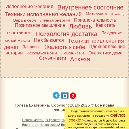
Исполнение желания
Внутреннее состояние
Техники исполнения желаний
Мотивация
Новый год
Привлекательность
Вера в себя
Личная энергия
Позитивное мышление
Любовь
Как стать
счастливее
Психология достатка
Похудение
Не сбывается
Техники привлечения
силой мысли
денег
Жалость к себе
Вдохновляющие
Здоровье
истории
Энергетика дома
Покопаться в себе
Любовь к себе
Семья и дети
Аскеза
Голева Екатерина, Copyright 2010-2026 © Все права
защищены
Продолжая использовать наш сайт, вы
файлов
даете согласие на обработку
cookie
С чего начать?
О проекте
Личный раздел
Книга Желаний
(используются Яндекс.Метрика
для проведения статистических
Все статьи
Исполнилось!
Бесплатно!
Изменимся вместе
исследований и скрипты mywishbook.ru в