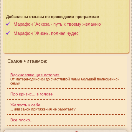
Добавлены отзывы по прошедшим программам
Марафон "Аскеза - путь к твоему желанию"
Марафон "Жизнь, полная чудес"
Самое читаемое:
Вдохновляющая история
От матери-одиночки до счастливой мамы большой полноценной
семьи
Про кризис... в голове
Жалость к себе
... или закон притяжения не работает?
Все плохо...