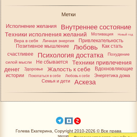
Метки
Исполнение желания
Внутреннее состояние
Техники исполнения желаний
Мотивация
Новый год
Привлекательность
Вера в себя
Личная энергия
Позитивное мышление
Любовь
Как стать
счастливее
Психология достатка
Похудение
Не сбывается
Техники привлечения
силой мысли
денег
Жалость к себе
Вдохновляющие
Здоровье
истории
Энергетика дома
Покопаться в себе
Любовь к себе
Семья и дети
Аскеза
Голева Екатерина, Copyright 2010-2026 © Все права
защищены