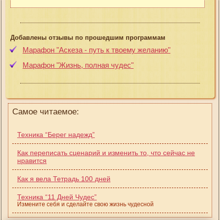
Добавлены отзывы по прошедшим программам
Марафон "Аскеза - путь к твоему желанию"
Марафон "Жизнь, полная чудес"
Самое читаемое:
Техника “Берег надежд”
Как переписать сценарий и изменить то, что сейчас не
нравится
Как я вела Тетрадь 100 дней
Техника “11 Дней Чудес”
Измените себя и сделайте свою жизнь чудесной