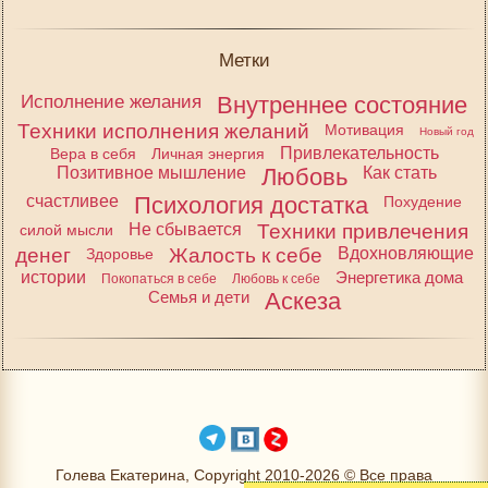
Метки
Исполнение желания
Внутреннее состояние
Техники исполнения желаний
Мотивация
Новый год
Привлекательность
Вера в себя
Личная энергия
Позитивное мышление
Любовь
Как стать
счастливее
Психология достатка
Похудение
Не сбывается
Техники привлечения
силой мысли
денег
Жалость к себе
Вдохновляющие
Здоровье
истории
Энергетика дома
Покопаться в себе
Любовь к себе
Семья и дети
Аскеза
Голева Екатерина, Copyright 2010-2026 © Все права