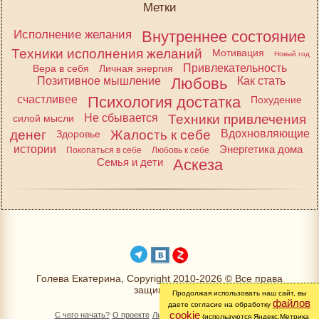
Метки
Исполнение желания
Внутреннее состояние
Техники исполнения желаний
Мотивация
Новый год
Привлекательность
Вера в себя
Личная энергия
Позитивное мышление
Любовь
Как стать
счастливее
Психология достатка
Похудение
Не сбывается
Техники привлечения
силой мысли
денег
Жалость к себе
Вдохновляющие
Здоровье
истории
Энергетика дома
Покопаться в себе
Любовь к себе
Семья и дети
Аскеза
Голева Екатерина, Copyright 2010-2026 © Все права
защищены
Продолжая использовать наш сайт, вы
файлов
даете согласие на обработку
cookie
С чего начать?
О проекте
Личный раздел
Книга Желаний
(используются Яндекс.Метрика