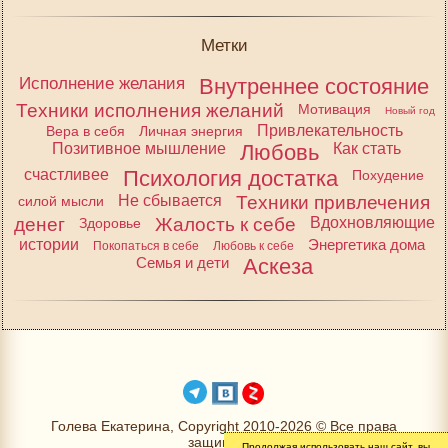
Метки
Исполнение желания
Внутреннее состояние
Техники исполнения желаний
Мотивация
Новый год
Привлекательность
Вера в себя
Личная энергия
Позитивное мышление
Любовь
Как стать
счастливее
Психология достатка
Похудение
Не сбывается
Техники привлечения
силой мысли
денег
Жалость к себе
Вдохновляющие
Здоровье
истории
Энергетика дома
Покопаться в себе
Любовь к себе
Семья и дети
Аскеза
Голева Екатерина, Copyright 2010-2026 © Все права
защищены
Продолжая использовать наш сайт, вы