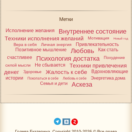
Метки
Исполнение желания
Внутреннее состояние
Техники исполнения желаний
Мотивация
Новый год
Привлекательность
Вера в себя
Личная энергия
Позитивное мышление
Любовь
Как стать
счастливее
Психология достатка
Похудение
Не сбывается
Техники привлечения
силой мысли
денег
Жалость к себе
Вдохновляющие
Здоровье
истории
Энергетика дома
Покопаться в себе
Любовь к себе
Семья и дети
Аскеза
Голева Екатерина, Copyright 2010-2026 © Все права