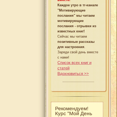
Каждое утро в тг-канале
"Мотивирующие
послания" мы читаем
мотивирующие
послания - отрывки из
известных книг!
Сейчас мы читаем
позитивные рассказы
для настроения
.
Заряди свой день вместе
с нами!
Список всех книг и
статей
Вдохновиться >>
Рекомендуем!
Курс "Мой День