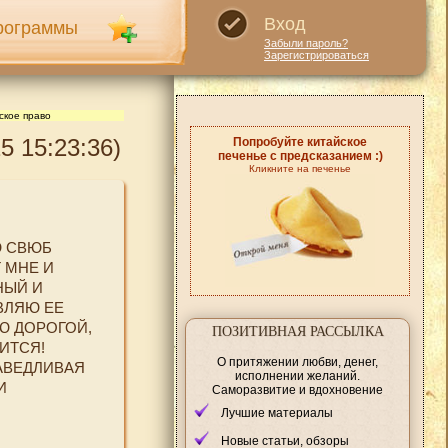
Вход
рограммы
Забыли пароль?
Зарегистрироваться
ское право
 15:23:36)
Попробуйте китайское
печенье с предсказанием :)
Кликните на печенье
Ю СВЮБ
 МНЕ И
НЫЙ И
ВЛЯЮ ЕЕ
Ю ДОРОГОЙ,
ПОЗИТИВНАЯ РАССЫЛКА
ИТСЯ!
О притяжении любви, денег,
АВЕДЛИВАЯ
исполнении желаний.
И
Саморазвитие и вдохновение
Лучшие материалы
Новые статьи, обзоры