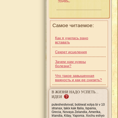
чудес"
Самое читаемое:
Как я училась рано
вставать
Секрет исцеления
Зачем нам нужны
болезни?
Что такое завышенная
важность и как ее снизить?
В ЖИЗНИ НАДО УСПЕТЬ...
?
ИДЕИ
puteshestvovat, bobiwat xotya bi v 10
stranax, takix kak Italia, Ispania,
Grecia, Novaya Zelandia, Amerika,
Irlandia, Kitay, Yaponia. Xochu eshyo