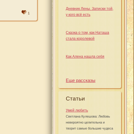
Дневник Лены. Записки той,
1
у кого всё есть
Сказка о том, как Наташа
стала королевой
Как Алена нашла себя
Еще рассказы
Статьи
Умей любить
Светлана Кулешова: Любовь
невероятно целительна и
творит самые большие чудеса