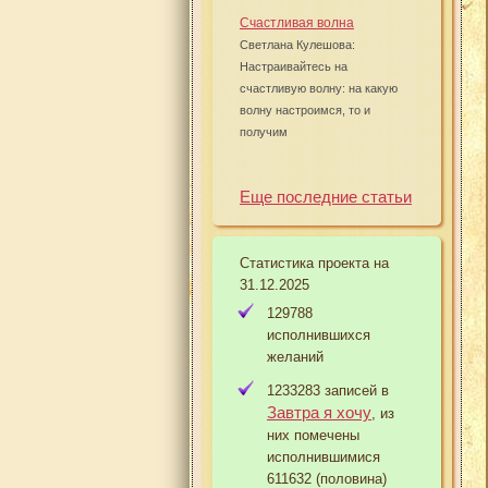
Счастливая волна
Светлана Кулешова:
Настраивайтесь на
счастливую волну: на какую
волну настроимся, то и
получим
Еще последние статьи
Статистика проекта на
31.12.2025
129788
исполнившихся
желаний
1233283 записей в
Завтра я хочу
, из
них помечены
исполнившимися
611632 (половина)