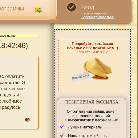
Вход
рограммы
Забыли пароль?
Зарегистрироваться
ское право
8:42:46)
Попробуйте китайское
печенье с предсказанием :)
Кликните на печенье
ас оплатить
 радостно. Я
так как мне
т здесь и
ое любимое
ПОЗИТИВНАЯ РАССЫЛКА
и радуюсь
О притяжении любви, денег,
исполнении желаний.
Саморазвитие и вдохновение
Лучшие материалы
Новые статьи, обзоры