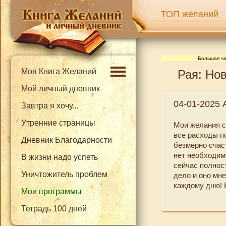
ТОП желаний
Большая ча
Моя Книга Желаний
Рая: Нов
Мой личный дневник
04-01-2025 
Завтра я хочу...
Утренние страницы
Мои желания с
все расходы по
Дневник Благодарности
безмерно счас
нет необходим
В жизни надо успеть
сейчас полнос
Уничтожитель проблем
дело и оно мн
каждому дню! 
Мои программы
Тетрадь 100 дней