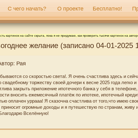
С чего начать?
О проекте
Бесплатно!
П
сть картинок на сайте скрыта, пока я не придумаю, как проверить тысячи картинок на автор
огоднее желание (записано 04-01-2025 1
Автор: Рая
бываются со скоростью света!. Я очень счастлива здесь и сейч
 свадебному торжеству своей дочери к весне 2025 года легко и
тлива закрыть приложение ипотечного банка у себя в телефоне, 
ости вносить ежемесячный платёж по ипотеке, ипотечный креди
тью оплачен уррааа! Я сказочна счастлива от того,что имею св
е приносит огромные доходы и я путешествую по странам, живу 
Благодарю Вселённую!