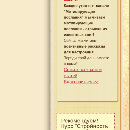
Каждое утро в тг-канале
"Мотивирующие
послания" мы читаем
мотивирующие
послания - отрывки из
известных книг!
Сейчас мы читаем
позитивные рассказы
для настроения
.
Заряди свой день вместе
с нами!
Список всех книг и
статей
Вдохновиться >>
Рекомендуем!
Курс "Стройность