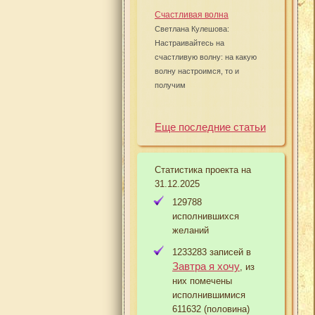
Счастливая волна
Светлана Кулешова:
Настраивайтесь на
счастливую волну: на какую
волну настроимся, то и
получим
Еще последние статьи
Статистика проекта на
31.12.2025
129788
исполнившихся
желаний
1233283 записей в
Завтра я хочу
, из
них помечены
исполнившимися
611632 (половина)