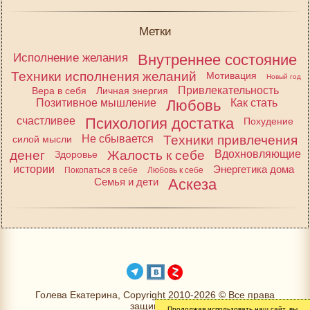
Метки
Исполнение желания
Внутреннее состояние
Техники исполнения желаний
Мотивация
Новый год
Привлекательность
Вера в себя
Личная энергия
Позитивное мышление
Любовь
Как стать
счастливее
Психология достатка
Похудение
Не сбывается
Техники привлечения
силой мысли
денег
Жалость к себе
Вдохновляющие
Здоровье
истории
Энергетика дома
Покопаться в себе
Любовь к себе
Семья и дети
Аскеза
Голева Екатерина, Copyright 2010-2026 © Все права
защищены
Продолжая использовать наш сайт, вы