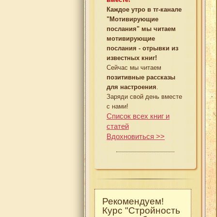
Каждое утро в тг-канале
"Мотивирующие
послания" мы читаем
мотивирующие
послания - отрывки из
известных книг!
Сейчас мы читаем
позитивные рассказы
для настроения
.
Заряди свой день вместе
с нами!
Список всех книг и
статей
Вдохновиться >>
Рекомендуем!
Курс "Стройность