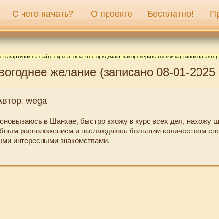
С чего начать?
О проекте
Бесплатно!
П
сть картинок на сайте скрыта, пока я не придумаю, как проверить тысячи картинок на автор
вогоднее желание (записано 08-01-2025 
Автор: wega
сновываюсь в Шанхае, быстро вхожу в курс всех дел, нахожу 
обным расположением и наслаждаюсь большим количеством св
ыми интересными знакомствами.