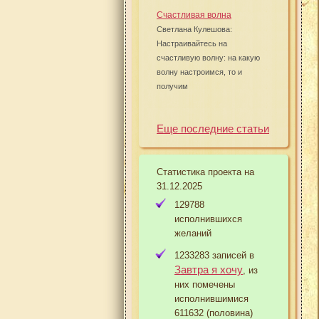
Счастливая волна
Светлана Кулешова:
Настраивайтесь на
счастливую волну: на какую
волну настроимся, то и
получим
Еще последние статьи
Статистика проекта на
31.12.2025
129788
исполнившихся
желаний
1233283 записей в
Завтра я хочу
, из
них помечены
исполнившимися
611632 (половина)