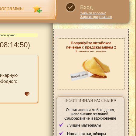
Вход
рограммы
Забыли пароль?
Зарегистрироваться
ское право
08:14:50)
Попробуйте китайское
печенье с предсказанием :)
Кликните на печенье
шикарную
ободного
ПОЗИТИВНАЯ РАССЫЛКА
О притяжении любви, денег,
исполнении желаний.
Саморазвитие и вдохновение
Лучшие материалы
Новые статьи, обзоры