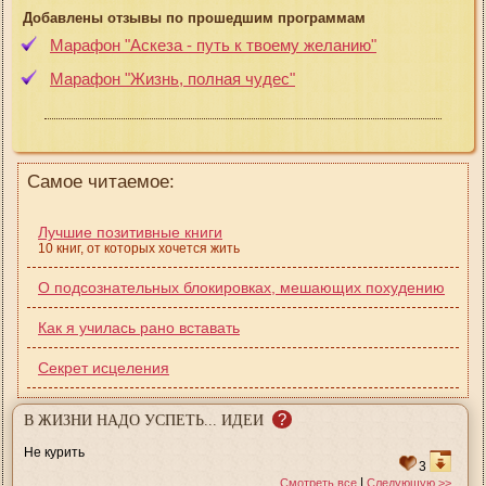
Добавлены отзывы по прошедшим программам
Марафон "Аскеза - путь к твоему желанию"
Марафон "Жизнь, полная чудес"
Самое читаемое:
Лучшие позитивные книги
10 книг, от которых хочется жить
О подсознательных блокировках, мешающих похудению
Как я училась рано вставать
Секрет исцеления
?
В ЖИЗНИ НАДО УСПЕТЬ... ИДЕИ
Не курить
3
|
Смотреть все
Следующую >>