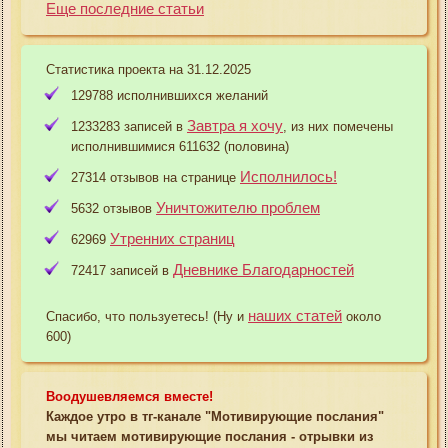
Еще последние статьи
Статистика проекта на 31.12.2025
129788 исполнившихся желаний
Завтра я хочу
1233283 записей в
, из них помечены
исполнившимися 611632 (половина)
Исполнилось!
27314 отзывов на странице
Уничтожителю проблем
5632 отзывов
Утренних страниц
62969
Дневнике Благодарностей
72417 записей в
наших статей
Спасибо, что пользуетесь! (Ну и
около
600)
Воодушевляемся вместе!
Каждое утро в тг-канале "Мотивирующие послания"
мы читаем мотивирующие послания - отрывки из