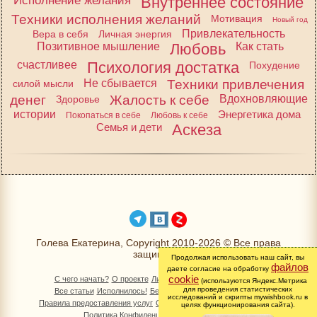
Исполнение желания
Внутреннее состояние
Техники исполнения желаний
Мотивация
Новый год
Привлекательность
Вера в себя
Личная энергия
Позитивное мышление
Любовь
Как стать
счастливее
Психология достатка
Похудение
Не сбывается
Техники привлечения
силой мысли
денег
Жалость к себе
Вдохновляющие
Здоровье
истории
Энергетика дома
Покопаться в себе
Любовь к себе
Семья и дети
Аскеза
Голева Екатерина, Copyright 2010-2026 © Все права
защищены
Продолжая использовать наш сайт, вы
файлов
даете согласие на обработку
cookie
С чего начать?
О проекте
Личный раздел
Книга Желаний
(используются Яндекс.Метрика
для проведения статистических
Все статьи
Исполнилось!
Бесплатно!
Изменимся вместе
исследований и скрипты mywishbook.ru в
Правила предоставления услуг
Обработка персональных данных
целях функционирования сайта).
Политика Конфиденциальности
Контакты