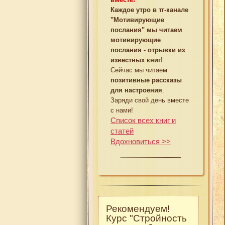
Каждое утро в тг-канале
"Мотивирующие
послания" мы читаем
мотивирующие
послания - отрывки из
известных книг!
Сейчас мы читаем
позитивные рассказы
для настроения
.
Заряди свой день вместе
с нами!
Список всех книг и
статей
Вдохновиться >>
Рекомендуем!
Курс "Стройность