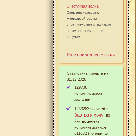
Счастливая волна
Светлана Кулешова:
Настраивайтесь на
счастливую волну: на какую
волну настроимся, то и
получим
Еще последние статьи
Статистика проекта на
31.12.2025
129788
исполнившихся
желаний
1233283 записей в
Завтра я хочу
, из
них помечены
исполнившимися
611632 (половина)