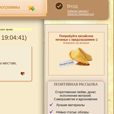
Вход
рограммы
Забыли пароль?
Зарегистрироваться
ское право
19:04:41)
Попробуйте китайское
печенье с предсказанием :)
Кликните на печенье
м местам,
ПОЗИТИВНАЯ РАССЫЛКА
О притяжении любви, денег,
исполнении желаний.
Саморазвитие и вдохновение
Лучшие материалы
Новые статьи, обзоры