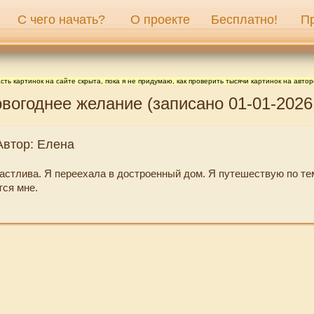
С чего начать?
О проекте
Бесплатно!
П
сть картинок на сайте скрыта, пока я не придумаю, как проверить тысячи картинок на автор
вогоднее желание (записано 01-01-2026 
Автор: Елена
частлива. Я переехала в достроенный дом. Я путешествую по те
тся мне.