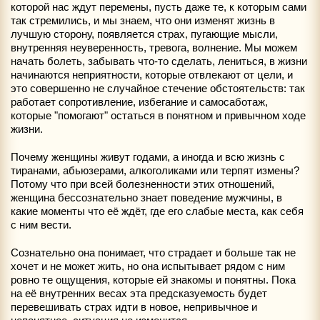
которой нас ждут перемены, пусть даже те, к которым сами
так стремились, и мы знаем, что они изменят жизнь в
лучшую сторону, появляется страх, пугающие мысли,
внутренняя неуверенность, тревога, волнение. Мы можем
начать болеть, забывать что-то сделать, лениться, в жизни
начинаются неприятности, которые отвлекают от цели, и
это совершенно не случайное стечение обстоятельств: так
работает сопротивление, избегание и самосаботаж,
которые "помогают" остаться в понятном и привычном ходе
жизни.
Почему женщины живут годами, а иногда и всю жизнь с
тиранами, абьюзерами, алкоголиками или терпят измены?
Потому что при всей болезненности этих отношений,
женщина бессознательно знает поведение мужчины, в
какие моменты что её ждёт, где его слабые места, как себя
с ним вести.
Сознательно она понимает, что страдает и больше так не
хочет и не может жить, но она испытывает рядом с ним
ровно те ощущения, которые ей знакомы и понятны. Пока
на её внутренних весах эта предсказуемость будет
перевешивать страх идти в новое, непривычное и