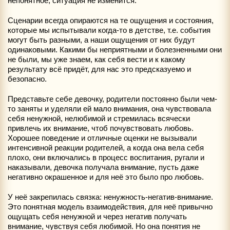
непонятное, ситуация не изменится.
Сценарии всегда опираются на те ощущения и состояния,
которые мы испытывали когда-то в детстве, т.е. события
могут быть разными, а наши ощущения от них будут
одинаковыми. Какими бы неприятными и болезненными они
не были, мы уже знаем, как себя вести и к какому
результату всё придёт, для нас это предсказуемо и
безопасно.
Представьте себе девочку, родители постоянно были чем-
то заняты и уделяли ей мало внимания, она чувствовала
себя ненужной, нелюбимой и стремилась всячески
привлечь их внимание, чтоб почувствовать любовь.
Хорошее поведение и отличные оценки не вызывали
интенсивной реакции родителей, а когда она вела себя
плохо, они включались в процесс воспитания, ругали и
наказывали, девочка получала внимание, пусть даже
негативно окрашенное и для неё это было про любовь.
У неё закрепилась связка: ненужность-негатив-внимание.
Это понятная модель взаимодействия, для неё привычно
ощущать себя ненужной и через негатив получать
внимание, чувствуя себя любимой. Но она понятия не