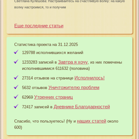
Светлана Кулешова: Настраивайтесь на счастливую волну: на какую
волну настроимся, то и получим
Еще последние статьи
Статистика проекта на 31.12.2025
129788 исполнившихся желаний
Завтра я хочу
1233283 записей в
, из них помечены
исполнившимися 611632 (половина)
Исполнилось!
27314 отзывов на странице
Уничтожителю проблем
5632 отзывов
Утренних страниц
62969
Дневнике Благодарностей
72417 записей в
наших статей
Спасибо, что пользуетесь! (Ну и
около
600)