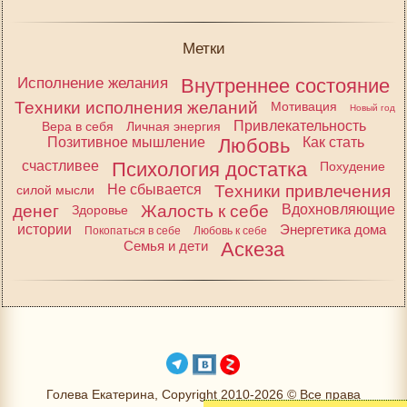
Метки
Исполнение желания
Внутреннее состояние
Техники исполнения желаний
Мотивация
Новый год
Привлекательность
Вера в себя
Личная энергия
Позитивное мышление
Любовь
Как стать
счастливее
Психология достатка
Похудение
Не сбывается
Техники привлечения
силой мысли
денег
Жалость к себе
Вдохновляющие
Здоровье
истории
Энергетика дома
Покопаться в себе
Любовь к себе
Семья и дети
Аскеза
Голева Екатерина, Copyright 2010-2026 © Все права