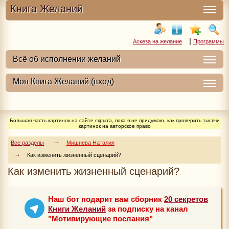
Книга Желаний
|
Аскеза на желание
Программы
Большая часть картинок на сайте скрыта, пока я не придумаю, как проверить тысячи
картинок на авторское право
Все разделы
Мишнева Наталия
Как изменить жизненный сценарий?
Как изменить жизненный сценарий?
Наш бот подарит вам сборник
20 секретов
Книги Желаний
за подписку на канал
"Мотивирующие послания"