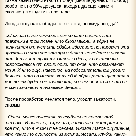
Также важно очиститься от обид (многие думают, что обид
особо нет, но 99% девушек находят, да еще какие и
сколько!) и отпустить прошлое.
Иногда отпускать обиды не хочется, неожиданно, да?
...Сначала было немного сложновато делать эти
практики в том плане, что были мысли, а вдруг не
получится отпустить обиды, вдруг мне не помогут эти
практики и что все это зря я делаю, но сейчас я поняла,
что делая эти практики каждый день, я постепенно
освобождаюсь от своих обид, от оков, что связывают
меня. И что ещё, наверное, на подсознательном уровне
боялась, что на месте этих обид образуется пустота и
мне нечем будет её заполнить, но сейчас я знаю, что её
можно заполнить любимым делом...
После проработок меняется тело, уходят зажатости,
спазмы:
...Очень много вылезало из глубины во время этой
техники. И плакала, и кричала, и шипела и материлась -
все то, что в жизни я не делала. Иногда такое ощущение,
что какие то сущности из меня вылезали, клубки какие-