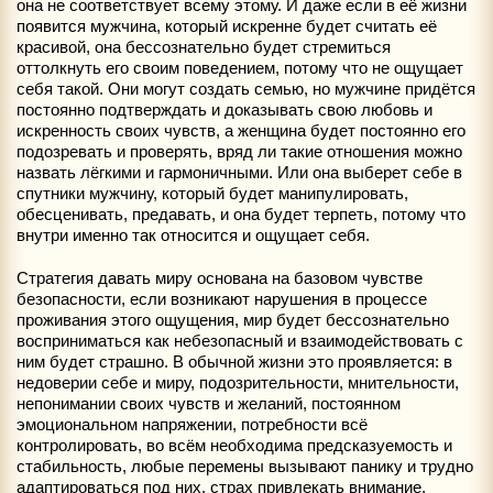
она не соответствует всему этому. И даже если в её жизни
появится мужчина, который искренне будет считать её
красивой, она бессознательно будет стремиться
оттолкнуть его своим поведением, потому что не ощущает
себя такой. Они могут создать семью, но мужчине придётся
постоянно подтверждать и доказывать свою любовь и
искренность своих чувств, а женщина будет постоянно его
подозревать и проверять, вряд ли такие отношения можно
назвать лёгкими и гармоничными. Или она выберет себе в
спутники мужчину, который будет манипулировать,
обесценивать, предавать, и она будет терпеть, потому что
внутри именно так относится и ощущает себя.
Стратегия давать миру основана на базовом чувстве
безопасности, если возникают нарушения в процессе
проживания этого ощущения, мир будет бессознательно
восприниматься как небезопасный и взаимодействовать с
ним будет страшно. В обычной жизни это проявляется: в
недоверии себе и миру, подозрительности, мнительности,
непонимании своих чувств и желаний, постоянном
эмоциональном напряжении, потребности всё
контролировать, во всём необходима предсказуемость и
стабильность, любые перемены вызывают панику и трудно
адаптироваться под них, страх привлекать внимание,