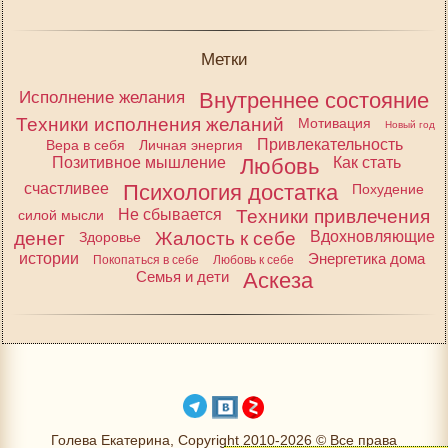
Метки
Исполнение желания
Внутреннее состояние
Техники исполнения желаний
Мотивация
Новый год
Привлекательность
Вера в себя
Личная энергия
Позитивное мышление
Любовь
Как стать
счастливее
Психология достатка
Похудение
Не сбывается
Техники привлечения
силой мысли
денег
Жалость к себе
Вдохновляющие
Здоровье
истории
Энергетика дома
Покопаться в себе
Любовь к себе
Семья и дети
Аскеза
Голева Екатерина, Copyright 2010-2026 © Все права