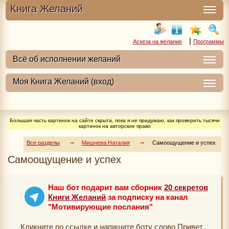
Книга Желаний
|
Аскеза на желание
Программы
Большая часть картинок на сайте скрыта, пока я не придумаю, как проверить тысячи
картинок на авторское право
Все разделы
Мишнева Наталия
Самоощущение и успех
Самоощущение и успех
Наш бот подарит вам сборник
20 секретов
Книги Желаний
за подписку на канал
"Мотивирующие послания"
Кликните по ссылке и напишите боту слово Привет