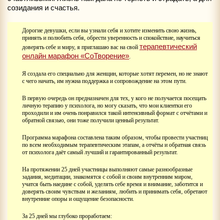
созидания и счастья.
Дорогие девушки, если вы узнали себя и хотите изменить свою жизнь,
принять и полюбить себя, обрести уверенность и спокойствие, научиться
терапевтический
доверять себе и миру, я приглашаю вас на свой
онлайн марафон «СоТворение»
.
Я создала его специально для женщин, которые хотят перемен, но не знают
с чего начать, им нужна поддержка и сопровождение на этом пути.
В первую очередь он предназначен для тех, у кого не получается посещать
личную терапию у психолога, но могу сказать, что мои клиентки его
проходили и им очень понравился такой интенсивный формат с отчётами и
обратной связью, они тоже получили ценный результат.
Программа марафона составлена таким образом, чтобы провести участниц
по всем необходимым терапевтическим этапам, а отчёты и обратная связь
от психолога даёт самый лучший и гарантированный результат.
На протяжении 25 дней участницы выполняют самые разнообразные
задания, медитации, знакомятся с собой и своим внутренним миром,
учатся быть наедине с собой, уделять себе время и внимание, заботится и
доверять своим чувствам и желаниям, любить и принимать себя, обретают
внутренние опоры и ощущение безопасности.
За 25 дней мы глубоко проработаем: