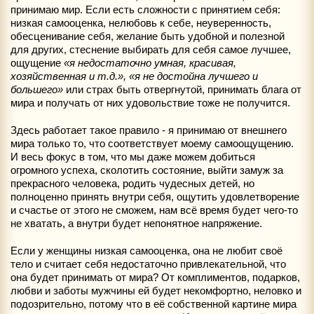
принимаю мир. Если есть сложности с принятием себя:
низкая самооценка, нелюбовь к себе, неуверенность,
обесценивание себя, желание быть удобной и полезной
для других, стеснение выбирать для себя самое лучшее,
ощущение
«я недостаточно умная, красивая,
хозяйственная и т.д.», «я не достойна лучшего и
большего»
или страх быть отвергнутой, принимать блага от
мира и получать от них удовольствие тоже не получится.
Здесь работает такое правило - я принимаю от внешнего
мира только то, что соответствует моему самоощущению.
И весь фокус в том, что мы даже можем добиться
огромного успеха, сколотить состояние, выйти замуж за
прекрасного человека, родить чудесных детей, но
полноценно принять внутри себя, ощутить удовлетворение
и счастье от этого не сможем, нам всё время будет чего-то
не хватать, а внутри будет непонятное напряжение.
Если у женщины низкая самооценка, она не любит своё
тело и считает себя недостаточно привлекательной, что
она будет принимать от мира? От комплиментов, подарков,
любви и заботы мужчины ей будет некомфортно, неловко и
подозрительно, потому что в её собственной картине мира