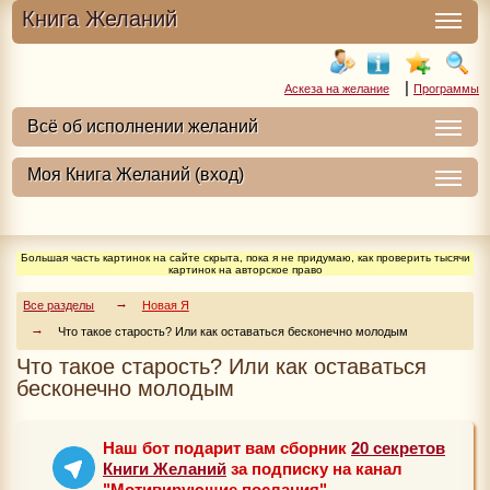
Книга Желаний
|
Аскеза на желание
Программы
Большая часть картинок на сайте скрыта, пока я не придумаю, как проверить тысячи
картинок на авторское право
Все разделы
Новая Я
Что такое старость? Или как оставаться бесконечно молодым
Что такое старость? Или как оставаться
бесконечно молодым
Наш бот подарит вам сборник
20 секретов
Книги Желаний
за подписку на канал
"Мотивирующие послания"