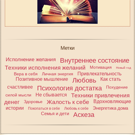
Метки
Исполнение желания
Внутреннее состояние
Техники исполнения желаний
Мотивация
Новый год
Привлекательность
Вера в себя
Личная энергия
Позитивное мышление
Любовь
Как стать
счастливее
Психология достатка
Похудение
Не сбывается
Техники привлечения
силой мысли
денег
Жалость к себе
Вдохновляющие
Здоровье
истории
Энергетика дома
Покопаться в себе
Любовь к себе
Семья и дети
Аскеза