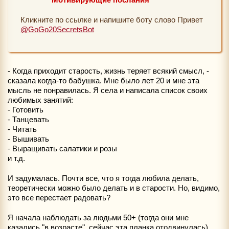
Кликните по ссылке и напишите боту слово Привет
@GoGo20SecretsBot
- Когда приходит старость, жизнь теряет всякий смысл, -
сказала когда-то бабушка. Мне было лет 20 и мне эта
мысль не понравилась. Я села и написала список своих
любимых занятий:
- Готовить
- Танцевать
- Читать
- Вышивать
- Выращивать салатики и розы
и т.д.
И задумалась. Почти все, что я тогда любила делать,
теоретически можно было делать и в старости. Но, видимо,
это все перестает радовать?
Я начала наблюдать за людьми 50+ (тогда они мне
казались "в возрасте", сейчас эта планка отодвинулась).