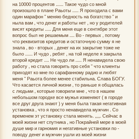
на 10000 процентов ...... Такое чудо со мной
произошло в плане Раьоты ..... Я проходила с вами
один марафон " меняю бедность на богатство " и
ныла вам , что денег и работы нет , но у родителей
висят кредиты ..... Для меня еще в сентябре этот
вопрос был не решаемым .... Во - первых , потому
что реквизитов кредитов и остаточную сумму я не
знала , во - вторых , денег на их закрытие тоже не
было ...... И чудо , ребят , на той неделе я закрыла
второй кредит .... Не чудо ли ..... Я ненавидела свою
работу , но стала говорить про себя " что клиенты
приходят ко мне по сарафанному радио и любят
меня " Раьота более менее стабильна. Слава БОГУ.
Что касается личной жизни , то раньше я общалась
с людьми , которые говорили мне , что в нашем
небольшом городке все мужья изменяют ( в городе
все друг друга знают ) у меня была такая негативная
установка , что я просто ненавидела мужчин . Со
временем эт установку стала менять. ,,,,. Сейчас в
моей жизни нет спутника , но Покрайней мере в моей
душе мир и гарномия и негативные установки по -
поводу денег и мужчин ушли из моей жизни