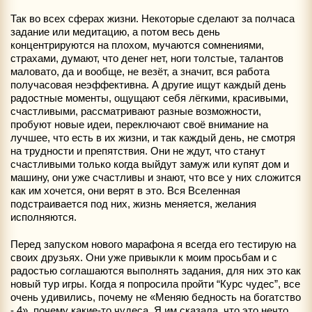
Так во всех сферах жизни. Некоторые сделают за полчаса
задание или медитацию, а потом весь день
концентрируются на плохом, мучаются сомнениями,
страхами, думают, что денег нет, ноги толстые, талантов
маловато, да и вообще, не везёт, а значит, вся работа
получасовая неэффективна. А другие ищут каждый день
радостные моменты, ощущают себя лёгкими, красивыми,
счастливыми, рассматривают разные возможности,
пробуют новые идеи, переключают своё внимание на
лучшее, что есть в их жизни, и так каждый день, не смотря
на трудности и препятствия. Они не ждут, что станут
счастливыми только когда выйдут замуж или купят дом и
машину, они уже счастливы и знают, что все у них сложится
как им хочется, они верят в это. Вся Вселенная
подстраивается под них, жизнь меняется, желания
исполняются.
Перед запуском нового марафона я всегда его тестирую на
своих друзьях. Они уже привыкли к моим просьбам и с
радостью соглашаются выполнять задания, для них это как
новый тур игры. Когда я попросила пройти “Курс чудес”, все
очень удивились, почему не «Меняю бедность на богатство
- 4», почему какие-то чудеса. Я им сказала, что это нечто