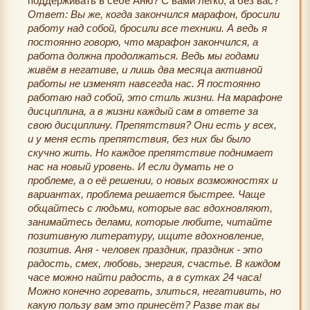
поддерживать в себе Аню? С вами легко, а без вас?
Ответ: Вы же, когда закончился марафон, бросили
работу над собой, бросили все техники. А ведь я
постоянно говорю, что марафон закончился, а
работа должна продолжаться. Ведь мы годами
живём в негативе, и лишь два месяца активной
работы не изменят навсегда нас. Я постоянно
работаю над собой, это стиль жизни. На марафоне
дисциплина, а в жизни каждый сам в ответе за
свою дисциплину. Препятствия? Они есть у всех,
и у меня есть препятствия, без них бы было
скучно жить. Но каждое препятствие поднимает
нас на новый уровень. И если думать не о
проблеме, а о её решении, о новых возможностях и
вариантах, проблема решается быстрее. Чаще
общайтесь с людьми, которые вас вдохновляют,
занимайтесь делами, которые любите, читайте
позитивную литературу, ищите вдохновление,
позитив. Аня - человек праздник, праздник - это
радость, смех, любовь, энергия, счастье. В каждом
часе можно найти радость, а в сутках 24 часа!
Можно конечно горевать, злиться, негативить, но
какую пользу вам это принесёт? Разве так вы