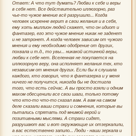
Ответ: А что тут думать? Любви к себе и веры
в себя нет. Все действительно иллюзорно, раз
чье-то чужое мнение всё разрушило... Когда
человек искренне верит в свои желания и в себя,
ему хоть миллион людей скажет, что он идиот и
фантазер, его это чужое мнение никак не заденет
и не затронет. А когда человек зависим от чужого
мнения и ему необходимо одобрение от других,
похвала и т.д., то увы... никакой истинной веры,
любви к себе нет. Вселенная не покупается на
иллюзорную веру, она исполняет желания тех, кто
независим от мнения других. Если бы я слушала
каждого, кто говорил, что я фантазерка и у меня
ничего не получится, никогда бы не достигла
того, что есть сейчас. А вы просто взяли и одним
махом обесценили все свои шаги, только потому
что кто-то что-то сказал вам. А вам на самом
деле сказали ваши страхи и сомнения, которые вы
пытались спрятать под мнимой верой и
позитивными мыслями. А страхи сидят,
разрушают вас и вот окружающие их отзеркалили,
а вас естественно запило... Люди - наши зеркала и