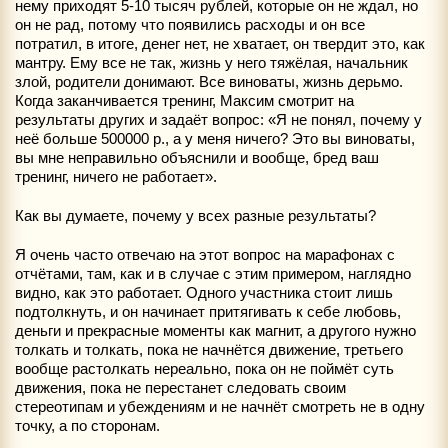
нему приходят 5-10 тысяч рублей, которые он не ждал, но
он не рад, потому что появились расходы и он все
потратил, в итоге, денег нет, не хватает, он твердит это, как
мантру. Ему все не так, жизнь у него тяжёлая, начальник
злой, родители донимают. Все виноваты, жизнь дерьмо.
Когда заканчивается тренинг, Максим смотрит на
результаты других и задаёт вопрос: «Я не понял, почему у
неё больше 500000 р., а у меня ничего? Это вы виноваты,
вы мне неправильно объяснили и вообще, бред ваш
тренинг, ничего не работает».
Как вы думаете, почему у всех разные результаты?
Я очень часто отвечаю на этот вопрос на марафонах с
отчётами, там, как и в случае с этим примером, наглядно
видно, как это работает. Одного участника стоит лишь
подтолкнуть, и он начинает притягивать к себе любовь,
деньги и прекрасные моменты как магнит, а другого нужно
толкать и толкать, пока не начнётся движение, третьего
вообще растолкать нереально, пока он не поймёт суть
движения, пока не перестанет следовать своим
стереотипам и убеждениям и не начнёт смотреть не в одну
точку, а по сторонам.