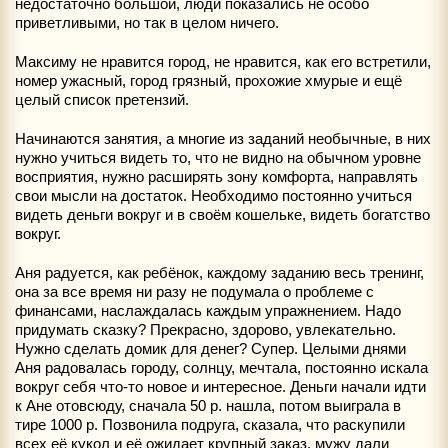
недостаточно большой, люди показались не особо
приветливыми, но так в целом ничего.
Максиму не нравится город, не нравится, как его встретили,
номер ужасный, город грязный, прохожие хмурые и ещё
целый список претензий.
Начинаются занятия, а многие из заданий необычные, в них
нужно учиться видеть то, что не видно на обычном уровне
восприятия, нужно расширять зону комфорта, направлять
свои мысли на достаток. Необходимо постоянно учиться
видеть деньги вокруг и в своём кошельке, видеть богатство
вокруг.
Аня радуется, как ребёнок, каждому заданию весь тренинг,
она за все время ни разу не подумала о проблеме с
финансами, наслаждалась каждым упражнением. Надо
придумать сказку? Прекрасно, здорово, увлекательно.
Нужно сделать домик для денег? Супер. Целыми днями
Аня радовалась городу, солнцу, мечтала, постоянно искала
вокруг себя что-то новое и интересное. Деньги начали идти
к Ане отовсюду, сначала 50 р. нашла, потом выиграла в
тире 1000 р. Позвонила подруга, сказала, что раскупили
всех её кукол и её ожидает крупный заказ, мужу дали