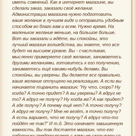
иметь сомнений. Как в интернет магазине, вы
сделали заказ, заказали своё желание.
Администрации магазина нужно подготовить
ваше желание в лучшем виде и отправить удобным
способом во благо вам и всем. Нужно время. На
маленькое желание меньше, на большое больше.
Вот вы заказали и ждёте, вы спокойны, это
лучший магазин волшебства, вы знаете, что все
будет на высшем уровне. Вы - счастливая,
мысленно примеряете своё желание, занимаетесь
другими желаниями, готовитесь к его получению,
занимаетесь ещё какими-нибудь делами. Вы
спокойны, вы уверены. Вы делаете все правильно,
ваше желание отпущено на реализацию. А если вы
начинаете тиранить магазин: "Ну что, скоро? Ну
когда? А точно придет? А вы уверены? А вдруг не
то? А вдруг не получу? Ну когда же? А как придет?
А где получу? А почему ещё нет? А точно получу?
А вдруг не получу? Мне не везёт, я точно получу?
А есть вариант, что не получу? А вдруг что-то
пойдёт не так?" И т.д. Это означает завышенную
важность. Вы так достаете магазин, что его
работники предпочитают с вами не связываться