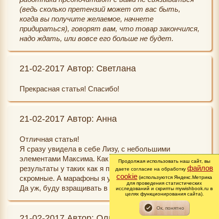
(ведь сколько претензий может от вас быть,
когда вы получите желаемое, начнете
придираться), говорят вам, что товар закончился,
надо ждать, или вовсе его больше не будет.
21-02-2017 Автор: Светлана
Прекрасная статья! Спасибо!
21-02-2017 Автор: Анна
Отличная статья!
Я сразу увидела в себе Лизу, с небольшими
элементами Максима. Как Светлана и пишет,
Продолжая использовать наш сайт, вы
файлов
результаты у таких как я после марафонов ооочень
даете согласие на обработку
cookie
скромные. А марафоны я уже почти все прошла.
(используются Яндекс.Метрика
для проведения статистических
Да уж, буду взращивать в себе Аню:)
исследований и скрипты mywishbook.ru в
целях функционирования сайта).
21-02-2017 Автор: Ольга