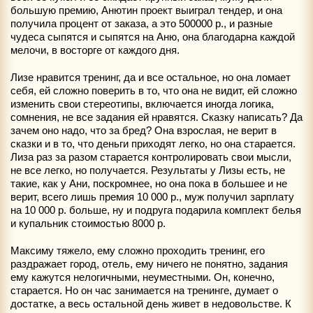
большую премию, Анютин проект выиграл тендер, и она
получила процент от заказа, а это 500000 р., и разные
чудеса сыпятся и сыпятся на Аню, она благодарна каждой
мелочи, в восторге от каждого дня.
Лизе нравится тренинг, да и все остальное, но она ломает
себя, ей сложно поверить в то, что она не видит, ей сложно
изменить свои стереотипы, включается иногда логика,
сомнения, не все задания ей нравятся. Сказку написать? Да
зачем оно надо, что за бред? Она взрослая, не верит в
сказки и в то, что деньги приходят легко, но она старается.
Лиза раз за разом старается контролировать свои мысли,
не все легко, но получается. Результаты у Лизы есть, не
такие, как у Ани, поскромнее, но она пока в большее и не
верит, всего лишь премия 10 000 р., муж получил зарплату
на 10 000 р. больше, ну и подруга подарила комплект белья
и купальник стоимостью 8000 р.
Максиму тяжело, ему сложно проходить тренинг, его
раздражает город, отель, ему ничего не понятно, задания
ему кажутся нелогичными, неуместными. Он, конечно,
старается. Но он час занимается на тренинге, думает о
достатке, а весь остальной день живет в недовольстве. К