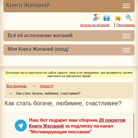
Книга Желаний
|
Аскеза на желание
Программы
Большая часть картинок на сайте скрыта, пока я не придумаю, как проверить тысячи
картинок на авторское право
Все разделы
Новая Я
Как стать богаче, любимее, счастливее?
Как стать богаче, любимее, счастливее?
Наш бот подарит вам сборник
20 секретов
Книги Желаний
за подписку на канал
"Мотивирующие послания"