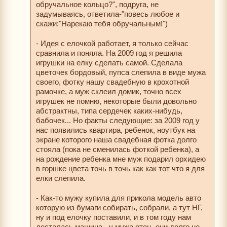
обручальное кольцо?", подруга, не
задумываясь, ответила-"повесь любое и
скажи:"Нарекаю тебя обручальным!")
- Идея с елочкой работает, я только сейчас
сравнила и поняла. На 2009 год я решила
игрушки на елку сделать самой. Сделала
цветочек бордовый, пупса слепила в виде мужа
своего, фотку нашу свадебную в крохотной
рамочке, а муж склеил домик, точно всех
игрушек не помню, некоторые были довольно
абстрактны, типа сердечек каких-нибудь,
бабочек... Но факты следующие: за 2009 год у
нас появились квартира, ребенок, ноутбук на
экране которого наша свадебная фотка долго
стояла (пока не сменилась фоткой ребенка), а
на рождение ребенка мне муж подарил орхидею
в горшке цвета точь в точь как как тот что я для
елки слепила.
- Как-то мужу купила для прикола модель авто
которую из бумаги собирать, собрали, а тут НГ,
ну и под елочку поставили, и в том году нам
досталась машина - у мужа отец, они долго не