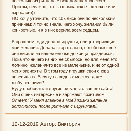
несколько из ритуала с бокалом шампанского.
Притом, неважно, что за шампанское - детское или
взрослое)))
НО хочу уточнить, что сбылись они по нескольким
причинам: я точно знала, чего хочу, желания были
конкретные, и я в них верила всем седцем.
В прошлом году делала игрушки, олицетворяющие
мои желания. Делала старательно, с любовью, всё
они висели на нашей ёлочке до конца праздников.
Пока что ничего из них не сбылось, но для меня это
логично: желания-то все не маленькие, и не от одной
меня зависят☺️ В этом году игрушки свои снова
повесила на ёлочку на видных местах, даже
любуюсь ними?
Буду пробовать и другие ритуалы с вашего сайта!
Они очень интересные и заряжают позитивом!
Ответ: У меня главное в моей жизни желание
исполнилось после ритуала с игрушками)
12-12-2019 Автор: Виктория