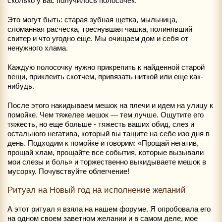
сколько у вас получилось полосочек.
Это могут быть: старая зубная щетка, мыльница,
сломанная расческа, треснувшая чашка, полинявший
свитер и что угодно еще. Мы очищаем дом и себя от
ненужного хлама.
Каждую полосочку нужно прикрепить к найденной старой
вещи, приклеить скотчем, привязать ниткой или еще как-
нибудь.
После этого накидываем мешок на плечи и идем на улицу к
помойке. Чем тяжелее мешок — тем лучше. Ощутите его
тяжесть, но еще больше - тяжесть ваших обид, слез и
остального негатива, который вы тащите на себе изо дня в
день. Подходим к помойке и говорим: «Прощай негатив,
прощай хлам, прощайте все события, которые вызывали
мои слезы и боль» и торжественно выкидываете мешок в
мусорку. Почувствуйте облегчение!
Ритуал на Новый год на исполнение желаний
А этот ритуал я взяла на нашем форуме. Я опробовала его
на одном своем заветном желании и в самом деле, мое