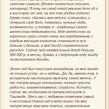
светлая спальня. [Можно полностью описать
интерьер]. Я езжу на своей новой машине bmw x6 и
в восторге от неё, на ней так удобно ездить!
Кроме того, сбылась моя мечта, я решилась и
открыла своё дело, появились нужные люди,
возможности, и теперь я - владелица своего
агентства недвижимости. Моё агентство за
короткие сроки стало очень востребованным, с
каждым месяцем клиентов становится все
больше и больше, а мой доход стремительно
растёт. Сейчас мой ежемесячный доход больше
500 000 р. в месяц, думаю, в следующем году выйду
на миллионные доходы.
Этот год был поистине волшебным, он мне принёс
не только успех, но и любовь. Да, да, именно так, я
встретила настоящего мужчину своей мечты. У
нас потрясающие отношения, полные чувств,
радости, взаимопонимания, страсти. Кстати,
сейчас мы отдыхаем на прекрасной вилле в
Таиланде. Здесь мы с любимым отмечаем самый
счастливый Новый год в моей жизни. На мне
потрясающе красивое платье, изумительные