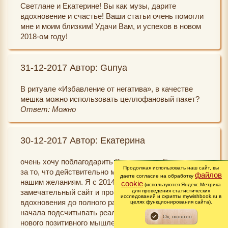
Светлане и Екатерине! Вы как музы, дарите
вдохновение и счастье! Ваши статьи очень помогли
мне и моим близким! Удачи Вам, и успехов в новом
2018-ом году!
31-12-2017 Автор: Gunya
В ритуале «Избавление от негатива», в качестве
мешка можно использовать целлофановый пакет?
Ответ: Можно
30-12-2017 Автор: Екатерина
очень хочу поблагодарить Вселенную и Екатерину
Продолжая использовать наш сайт, вы
за то, что действительно мысли работают на благо
файлов
даете согласие на обработку
нашим желаниям. Я с 2014 г открыла для себя этот
cookie
(используются Яндекс.Метрика
для проведения статистических
замечательный сайт и прошла все стадии от
исследований и скрипты mywishbook.ru в
вдохновения до полного разочарования, пока не
целях функционирования сайта).
начала подсчитывать реальные факты-результаты
нового позитивного мышления. В прошлом году -