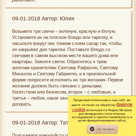
09-01-2018 Автор: Юлия
Возьмите три свечи – зеленую, красную и белую.
Установите их на плоское блюдо или тарелку, и
насыпьте вокруг них тонким слоем сахар так, чтобы
он закрывал дно тарелки. Поставьте блюдо со
свечами в самом высоком месте вашего дома или
квартиры. Зажгите свечи. Обратитесь к трем
ангелам-хранителям: Святому Рафаэлю, Святому
Михаэлю и Святому Габриелю, и в произвольной
форме попросите исполнить их три желания. Первое
желание должно быть связано с деньгами,
богатством или бизнесом, второе – с любовью, а
третье – любое, какое захотите. Оставьте свечи
Продолжая использовать наш сайт, вы
догорать.
файлов
даете согласие на обработку
cookie
(используются Яндекс.Метрика
для проведения статистических
исследований и скрипты mywishbook.ru в
целях функционирования сайта).
09-01-2018 Автор: Татьяна
Подскажите пожалуйста гадания на желание на