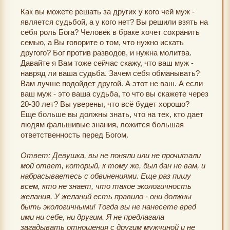
Как вы можете решать за других у кого чей муж -
является судьбой, а у кого нет? Вы решили взять на
себя роль Бога? Человек в браке хочет сохранить
семью, а Вы говорите о том, что нужно искать
другого? Бог против разводов, и нужна молитва.
Давайте я Вам тоже сейчас скажу, что ваш муж -
навряд ли ваша судьба. Зачем себя обманывать?
Вам лучше подойдет другой. А этот не ваш. А если
ваш муж - это ваша судьба, то что вы скажете через
20-30 лет? Вы уверены, что всё будет хорошо?
Еще больше вы должны знать, что на тех, кто дает
людям фальшивые знания, ложится большая
ответственность перед Богом.
Ответ: Девушка, вы не поняли или не прочитали
мой ответ, который, к тому же, был дан не вам, и
набрасываетесь с обвинениями. Еще раз пишу
всем, кто не знает, что такое экологичность
желания. У желаний есть правило - они должны
быть экологичными! Тогда вы не нанесете вред
ими ни себе, ни другим. Я не предлагала
загадывать отношения с другим мужчиной и не