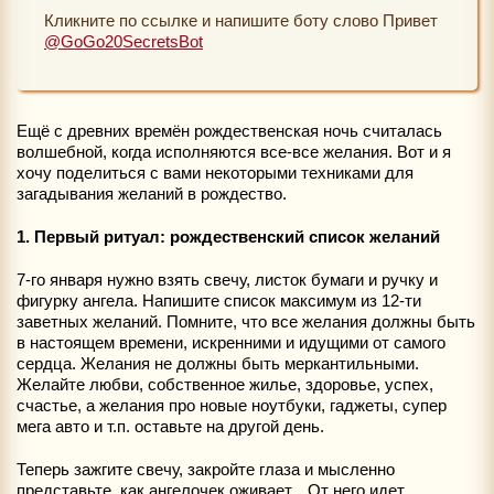
Кликните по ссылке и напишите боту слово Привет
@GoGo20SecretsBot
Ещё с древних времён рождественская ночь считалась
волшебной, когда исполняются все-все желания. Вот и я
хочу поделиться с вами некоторыми техниками для
загадывания желаний в рождество.
1. Первый ритуал: рождественский список желаний
7-го января нужно взять свечу, листок бумаги и ручку и
фигурку ангела. Напишите список максимум из 12-ти
заветных желаний. Помните, что все желания должны быть
в настоящем времени, искренними и идущими от самого
сердца. Желания не должны быть меркантильными.
Желайте любви, собственное жилье, здоровье, успех,
счастье, а желания про новые ноутбуки, гаджеты, супер
мега авто и т.п. оставьте на другой день.
Теперь зажгите свечу, закройте глаза и мысленно
представьте, как ангелочек оживает... От него идет