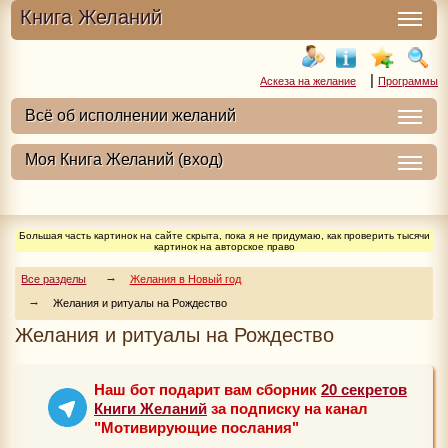
Книга Желаний
|
Аскеза на желание
Программы
Большая часть картинок на сайте скрыта, пока я не придумаю, как проверить тысячи
картинок на авторское право
Все разделы
Желания в Новый год
Желания и ритуалы на Рождество
Желания и ритуалы на Рождество
Наш бот подарит вам сборник
20 секретов
Книги Желаний
за подписку на канал
"Мотивирующие послания"