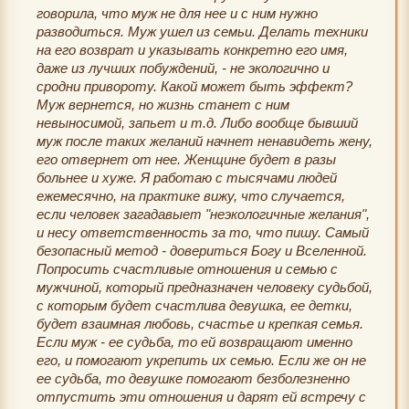
говорила, что муж не для нее и с ним нужно
разводиться. Муж ушел из семьи. Делать техники
на его возврат и указывать конкретно его имя,
даже из лучших побуждений, - не экологично и
сродни привороту. Какой может быть эффект?
Муж вернется, но жизнь станет с ним
невыносимой, запьет и т.д. Либо вообще бывший
муж после таких желаний начнет ненавидеть жену,
его отвернет от нее. Женщине будет в разы
больнее и хуже. Я работаю с тысячами людей
ежемесячно, на практике вижу, что случается,
если человек загадавыет "неэкологичные желания",
и несу ответственность за то, что пишу. Самый
безопасный метод - довериться Богу и Вселенной.
Попросить счастливые отношения и семью с
мужчиной, который предназначен человеку судьбой,
с которым будет счастлива девушка, ее детки,
будет взаимная любовь, счастье и крепкая семья.
Если муж - ее судьба, то ей возвращают именно
его, и помогают укрепить их семью. Если же он не
ее судьба, то девушке помогают безболезненно
отпустить эти отношения и дарят ей встречу с