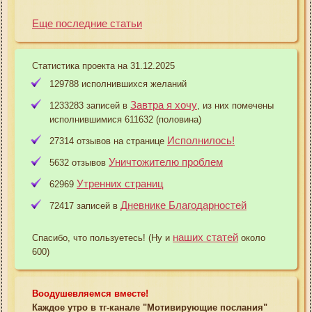
Еще последние статьи
Статистика проекта на 31.12.2025
129788 исполнившихся желаний
Завтра я хочу
1233283 записей в
, из них помечены
исполнившимися 611632 (половина)
Исполнилось!
27314 отзывов на странице
Уничтожителю проблем
5632 отзывов
Утренних страниц
62969
Дневнике Благодарностей
72417 записей в
наших статей
Спасибо, что пользуетесь! (Ну и
около
600)
Воодушевляемся вместе!
Каждое утро в тг-канале "Мотивирующие послания"