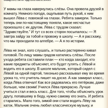
У мамы на глаза навернулись слёзы. Она провела друзей в
комнату. Немного погодя, ощупывая путь рукой, к ним
вышел Лёва с повязкой на глазах. Ребята замерли. Только
теперь они по-настоящему поняли, какое несчастье
произошло с их другом. Лёва с трудом сказал:
"Здравствуйте." И тут со всех сторон посыпалось: — Я
завтра зайду за тобой и провожу в школу. — А я расскажу,
что мы проходили по алгебре. — А я по истории.
Лёва не знал, кого слушать, и только растерянно кивал
головой. По лицу мамы градом катились слёзы. После
ухода ребята составили план — кто когда заходит, кто
какие предметы объясняет, кто будет гулять с Лёвой и
водить его в школу. В школе мальчик, который сидел с
Лёвой за одной партой, тихонько рассказывал ему во время
урока то, что учитель пишет на доске. А как замирал класс,
когда Лёва отвечал! Как все радовались его пятёркам, даже
больше, чем своим! Учился Лёва прекрасно. Лучше
учиться стал и весь класс. Для того, чтобы объяснить урок
другу, попавшему в беду, нужно самому его знать. И ребята
старались. Мало того, зимой они стали водить Лёву на
каток. Мальчик очень любил классическую музыку, и