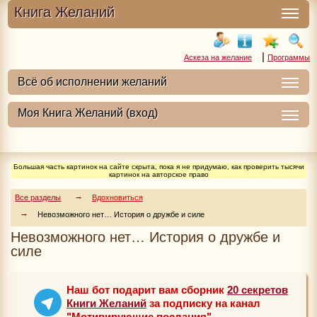
Книга Желаний
|
Аскеза на желание
Программы
Большая часть картинок на сайте скрыта, пока я не придумаю, как проверить тысячи
картинок на авторское право
Все разделы
Вдохновиться
Невозможного нет… История о дружбе и силе
Невозможного нет… История о дружбе и
силе
Наш бот подарит вам сборник
20 секретов
Книги Желаний
за подписку на канал
"Мотивирующие послания"