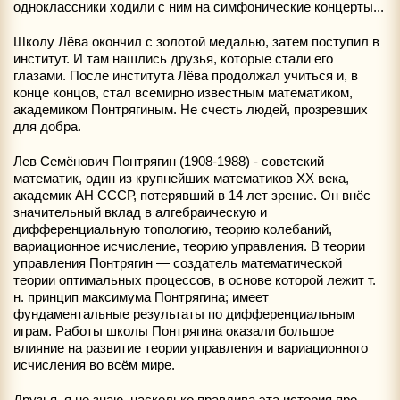
одноклассники ходили с ним на симфонические концерты...
Школу Лёва окончил с золотой медалью, затем поступил в
институт. И там нашлись друзья, которые стали его
глазами. После института Лёва продолжал учиться и, в
конце концов, стал всемирно известным математиком,
академиком Понтрягиным. Не счесть людей, прозревших
для добра.
Лев Семёнович Понтрягин (1908-1988) - советский
математик, один из крупнейших математиков XX века,
академик АН СССР, потерявший в 14 лет зрение. Он внёс
значительный вклад в алгебраическую и
дифференциальную топологию, теорию колебаний,
вариационное исчисление, теорию управления. В теории
управления Понтрягин — создатель математической
теории оптимальных процессов, в основе которой лежит т.
н. принцип максимума Понтрягина; имеет
фундаментальные результаты по дифференциальным
играм. Работы школы Понтрягина оказали большое
влияние на развитие теории управления и вариационного
исчисления во всём мире.
Друзья, я не знаю, насколько правдива эта история про