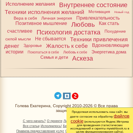
Исполнение желания
Внутреннее состояние
Техники исполнения желаний
Мотивация
Новый год
Привлекательность
Вера в себя
Личная энергия
Позитивное мышление
Любовь
Как стать
счастливее
Психология достатка
Похудение
Не сбывается
Техники привлечения
силой мысли
денег
Жалость к себе
Вдохновляющие
Здоровье
истории
Энергетика дома
Покопаться в себе
Любовь к себе
Семья и дети
Аскеза
Голева Екатерина, Copyright 2010-2026 © Все права
защищены
Продолжая использовать наш сайт, вы
файлов
даете согласие на обработку
cookie
С чего начать?
О проекте
Личный раздел
Книга Желаний
(используются Яндекс.Метрика
для проведения статистических
Все статьи
Исполнилось!
Бесплатно!
Изменимся вместе
исследований и скрипты mywishbook.ru в
Правила предоставления услуг
Обработка персональных данных
целях функционирования сайта).