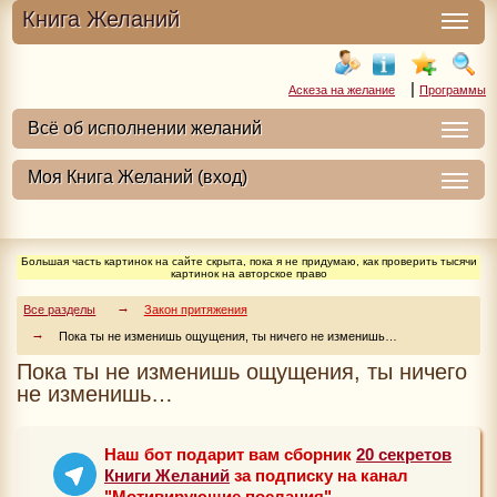
Книга Желаний
|
Аскеза на желание
Программы
Большая часть картинок на сайте скрыта, пока я не придумаю, как проверить тысячи
картинок на авторское право
Все разделы
Закон притяжения
Пока ты не изменишь ощущения, ты ничего не изменишь…
Пока ты не изменишь ощущения, ты ничего
не изменишь…
Наш бот подарит вам сборник
20 секретов
Книги Желаний
за подписку на канал
"Мотивирующие послания"