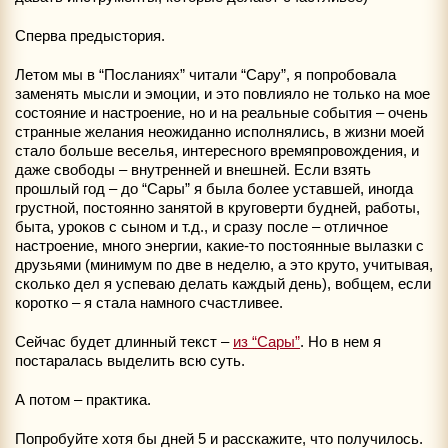
Сперва предыстория.
Летом мы в “Посланиях” читали “Сару”, я попробовала
заменять мысли и эмоции, и это повлияло не только на мое
состояние и настроение, но и на реальные события – очень
странные желания неожиданно исполнялись, в жизни моей
стало больше веселья, интересного времяпровождения, и
даже свободы – внутренней и внешней. Если взять
прошлый год – до “Сары” я была более уставшей, иногда
грустной, постоянно занятой в круговерти будней, работы,
быта, уроков с сыном и т.д., и сразу после – отличное
настроение, много энергии, какие-то постоянные вылазки с
друзьями (минимум по две в неделю, а это круто, учитывая,
сколько дел я успеваю делать каждый день), вобщем, если
коротко – я стала намного счастливее.
Сейчас будет длинный текст –
из “Сары”
. Но в нем я
постаралась выделить всю суть.
А потом – практика.
Попробуйте хотя бы дней 5 и расскажите, что получилось.