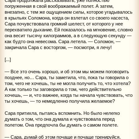
Сара продолжала рассказывать, уже полностью
погруженная в свой воображаемый полет. А затем,
внезапно, с тем же ощущением силы, которое угадывалось
в крыльях Соломона, когда он взлетал со своего насеста,
Сара почувствовала громкий шелест, от которого у нее
перехватило дыхание. Ей показалось на мгновение, словно
она весит тысячу килограммов, а в следующую секунду —
как будто она невесома. Сара летела. — Соломон, —
закричала Сара с восторгом, — посмотри, я лечу!
[...]
— Все это очень хорошо, и об этом мы можем поговорить
позднее, но… Сара, ты заметила, что, пока ты говорила о
том, чего не хочешь, ты не могла получить то, что хотела?
А как только ты заговорила о том, чего действительно
хочешь, — и, что важнее, когда ты начала чувствовать, что
ты хочешь, — то немедленно получила желаемое?
Сара притихла, пытаясь вспомнить. Но было нелегко
думать о том, что она думала и чувствовала перед
полетом. Она предпочла бы думать о самом полете.
— Сара, думай об этом почаще и почаще тренируйся.