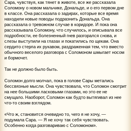
Сара, чувствуя, как тянет в животе, все же рассказала
Соломону о новом мальчике, Дональде, и о его первом дне
в классе. Она рассказала о задирах, которые все время
находили новые поводы подразнить Дональда. Она
рассказала о тревожном случае в коридоре. И пока она
рассказывала Соломону, что случилось, и описывала все
подробности, ее болезненный гнев разгорался снова, и
слезы выступили на глазах и покатились по щекам. Она
сердито стерла их рукавом, раздраженная тем, что вместо
обычного веселого разговора с Соломоном шмыгает носом
и бормочет.
Так не должно было быть.
Соломон долго молчал, пока в голове Сары метались
бессвязные мысли. Она чувствовала, что Соломон смотрит
на нее большими ласковыми глазами, но это ее не
смущало. Наоборот, Соломон как будто вытягивал из нее
что-то своим взглядом.
«Что ж, становится очевидно то, чего я не хочу, —
подумала Сара. — Я не хочу так себя чувствовать.
Особенно когда разговариваю с Соломоном».