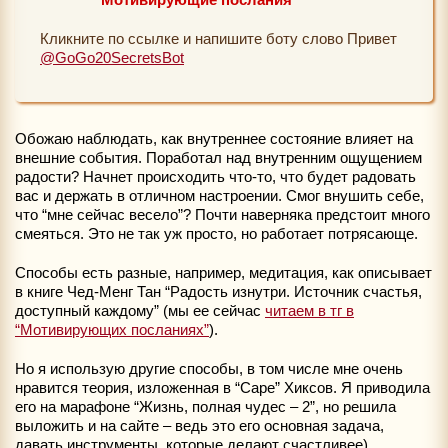
Кликните по ссылке и напишите боту слово Привет
@GoGo20SecretsBot
Обожаю наблюдать, как внутреннее состояние влияет на
внешние события. Поработал над внутренним ощущением
радости? Начнет происходить что-то, что будет радовать
вас и держать в отличном настроении. Смог внушить себе,
что “мне сейчас весело”? Почти наверняка предстоит много
смеяться. Это не так уж просто, но работает потрясающе.
Способы есть разные, например, медитация, как описывает
в книге Чед-Менг Тан “Радость изнутри. Источник счастья,
доступный каждому” (мы ее сейчас
читаем в тг в
“Мотивирующих посланиях”
).
Но я использую другие способы, в том числе мне очень
нравится теория, изложенная в “Саре” Хиксов. Я приводила
его на марафоне “Жизнь, полная чудес – 2”, но решила
выложить и на сайте – ведь это его основная задача,
давать инструменты, которые делают счастливее)