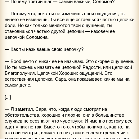
— Почему третий шаг — самый важный, Соломон?
— Потому что, пока ты не изменишь свои ощущения, ты
ничего не изменишь. Ты все еще остаешься частью цепочки
боли. Но как только меняются твои ощущения, ты
становишься частью другой цепочки — назовем ее
цепочкой Соломона.
— Как ты называешь свою цепочку?
— Вообще-то я никак ее не называю. Это скорее ощущение.
Но ты можешь назвать ее цепочкой Радости, или цепочкой
Благополучия. Цепочкой Хороших ощущений. Это
естественная цепочка, Сара, она показывает, какие мы на
самом деле.
[...]
— Я заметил, Сара, что, когда люди смотрят на
обстоятельства, хорошие и плохие, они в большинстве
случаев не осознают, что чувствуют. И именно поэтому все
идет у них не так. Вместо того, чтобы понимать, как то, на
что они смотрят, влияет на них, они в своем стремлении к
хорошему выискивают плохое и пытаются оттолкнуть его.