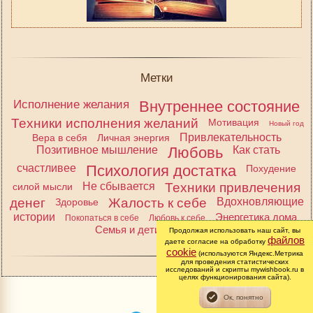
Метки
Исполнение желания
Внутреннее состояние
Техники исполнения желаний
Мотивация
Новый год
Привлекательность
Вера в себя
Личная энергия
Позитивное мышление
Любовь
Как стать
счастливее
Психология достатка
Похудение
Не сбывается
Техники привлечения
силой мысли
денег
Жалость к себе
Вдохновляющие
Здоровье
истории
Энергетика дома
Покопаться в себе
Любовь к себе
Семья и дети
Аскеза
Продолжая использовать наш сайт, вы
файлов
даете согласие на обработку
cookie
(используются Яндекс.Метрика
для проведения статистических
исследований и скрипты mywishbook.ru в
целях функционирования сайта).