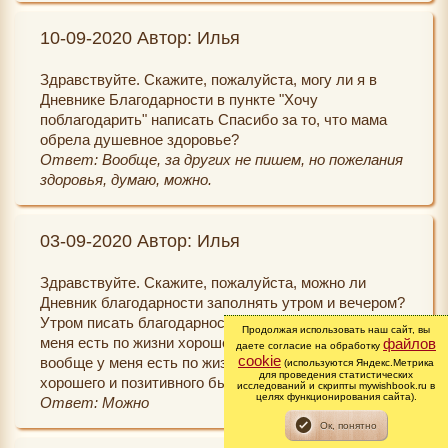
10-09-2020 Автор: Илья
Здравствуйте. Скажите, пожалуйста, могу ли я в
Дневнике Благодарности в пункте "Хочу
поблагодарить" написать Спасибо за то, что мама
обрела душевное здоровье?
Ответ: Вообще, за других не пишем, но пожелания
здоровья, думаю, можно.
03-09-2020 Автор: Илья
Здравствуйте. Скажите, пожалуйста, можно ли
Дневник благодарности заполнять утром и вечером?
Утром писать благодарности за то, что вообще у
Продолжая использовать наш сайт, вы
меня есть по жизни хорошего, а вечером то, что
файлов
даете согласие на обработку
cookie
вообще у меня есть по жизни хорошего плюс то, что
(используются Яндекс.Метрика
для проведения статистических
хорошего и позитивного было в течение дня
исследований и скрипты mywishbook.ru в
целях функционирования сайта).
Ответ: Можно