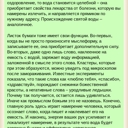
оздоровление, то вода становится целебной – она
приобретает свойства лекарства от болезни, которую вы
намерены излечить, и направляется прямиком по
нужному адресу. Происхождение святой воды –
аналогичное.
Листок бумаги тоже имеет свои функции. Во-первых,
когда вы не просто произносите мыслеформу, а
записываете ее, она приобретает дополнительную силу.
Во-вторых, даже одно лишь слово, наклеенное на
емкость с водой, заряжает воду информацией,
заложенной в смысле этого слова. Кластеры, которые
при этом образуются, можно увидеть под микроскопом
после замораживания. Известные эксперименты
показали, что такие слова как «люблю тебя», «спасибо»,
«здравствуй», порождают снежинки божественной
красоты, а негативные слова – уродливые ледышки.
Почему так получается, остается лишь удивляться.
Иначе как промыслом божьим это не назовешь. Конечно,
главную роль здесь играет намерение человека, который
осознает слово, когда пишет и наклеивает его на
емкость. И наконец, энергия ваших рук усиливает и
локализует намерение, в результате чего вода будет
заряжена быстро и эффективно. написанная