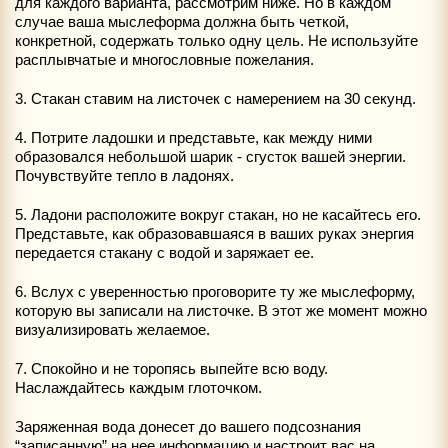
для каждого варианта, рассмотрим ниже. Но в каждом
случае ваша мыслеформа должна быть четкой,
конкретной, содержать только одну цель. Не используйте
расплывчатые и многословные пожелания.
3. Стакан ставим на листочек с намерением на 30 секунд.
4. Потрите ладошки и представьте, как между ними
образовался небольшой шарик - сгусток вашей энергии.
Почувствуйте тепло в ладонях.
5. Ладони расположите вокруг стакан, но не касайтесь его.
Представьте, как образовавшаяся в ваших руках энергия
передается стакану с водой и заряжает ее.
6. Вслух с уверенностью проговорите ту же мыслеформу,
которую вы записали на листочке. В этот же момент можно
визуализировать желаемое.
7. Спокойно и не торопясь выпейте всю воду.
Наслаждайтесь каждым глоточком.
Заряженная вода донесет до вашего подсознания
“записанную” на нее информацию и настроит вас на