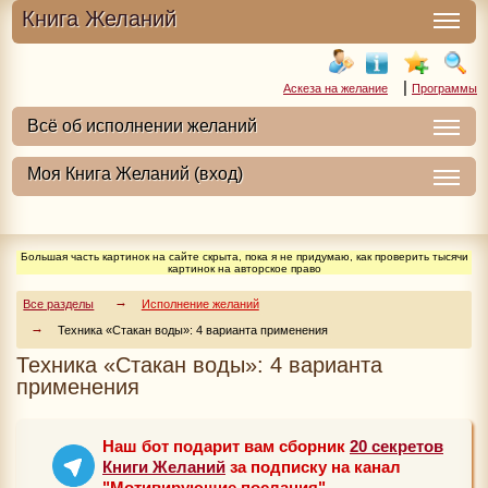
Книга Желаний
|
Аскеза на желание
Программы
Большая часть картинок на сайте скрыта, пока я не придумаю, как проверить тысячи
картинок на авторское право
Все разделы
Исполнение желаний
Техника «Cтакан воды»: 4 варианта применения
Техника «Cтакан воды»: 4 варианта
применения
Наш бот подарит вам сборник
20 секретов
Книги Желаний
за подписку на канал
"Мотивирующие послания"