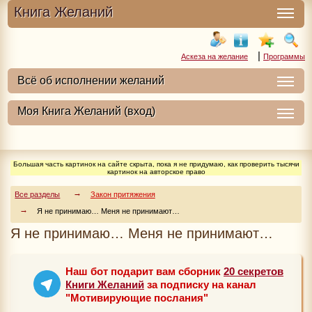
Книга Желаний
|
Аскеза на желание
Программы
Большая часть картинок на сайте скрыта, пока я не придумаю, как проверить тысячи
картинок на авторское право
Все разделы
Закон притяжения
Я не принимаю… Меня не принимают…
Я не принимаю… Меня не принимают…
Наш бот подарит вам сборник
20 секретов
Книги Желаний
за подписку на канал
"Мотивирующие послания"