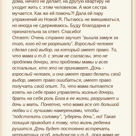
дома, ничего не делает, на другую квартиру не
уходит жить с этим человеком. А моя сестра
мучается. Как же ей помочь?! Дала ей пару
упражнений из Новой Я. Пытаюсь не вмешиваться,
но иногда не сдерживаюсь. Буду благодарна и
признательна за ответ. Спасибо!
Ответ: Очень странно звучит "вышла замуж за
того, кого ей не разрешали". Взрослый человек
сделал свой выбор, на который имеет право. То,
что мама и т.д. с этим не согласны, это не
проблема дочери, это проблемы мамы и всех
остальных, кто это не принимает. Дочь -
взрослый человек, и она имеет право делать свой
выбор, имеет право ошибаться, имеет право
получать свой опыт. То, что мама пытается
взять на себя право управлять жизнью дочери,
брать на себя роль Бога в ее жизни, разрушает и
дочь и мать. Понятно, что мама все от большой
любви и с лучшими намерениями, чтобы
"подстелить соломку", "уберечь дочь", но! Такая
позиция приводит к тому, что жизнь ребенка
рушится. Дочь будет постоянно встречать
неприятных особ, альфонсов и т.д., пока мама не