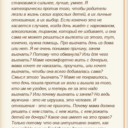
становимся сильнее, лучше, умнее. Я
категорически против того, чтобы родители
лезли в жизнь своих взрослых детей, в их личные
отношения, в их выбор. Если конечно это не
касается случаев, когда дочь живёт с наркоманом,
алкоголиком, тираном, который ее избивает, и она
сама не может решиться вылезти из этого, тут,
конечно, нужна помощь. Про выгнать дочь из дома
или нет. Я не очень понимаю причину, зачем
выгнать? Потому что обманула? Или для чего
выгнать? Маме некомфортно жить с дочерью,
мама хочет ее наказать, проучить, или хочет
выгнать, чтобы она всего добивалась сама?
Смысл этого "выгнать"? Маме не понравилось,
что дочь пошла против их воли и вышла за того,
кто им не угоден, и теперь ее за это надо
выгнать? Или почему выгнать и зачем? Но ведь
мужчина - это не игрушка, это человек. И
отношения - это не прихоть. Почему мама должна
решать с кем спать, с кем жить, с кем рожать
детей ее дочери? Какое она имеет на это право?
Только потому что она интуитивно знает, как