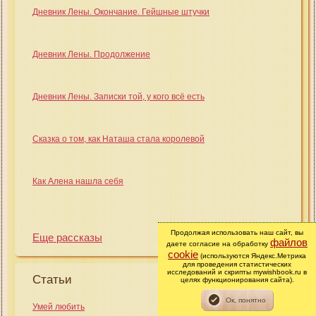
Дневник Лены. Окончание. Гейшные штучки
Дневник Лены. Продолжение
Дневник Лены. Записки той, у кого всё есть
Сказка о том, как Наташа стала королевой
Как Алена нашла себя
Продолжая использовать наш сайт, вы
Еще рассказы
файлов
даете согласие на обработку
cookie
(используются Яндекс.Метрика
для проведения статистических
исследований и скрипты mywishbook.ru в
Статьи
целях функционирования сайта).
Умей любить