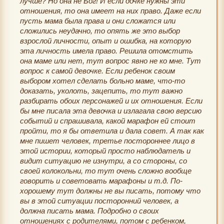
лучше? Но она не Бог! И если дочке нужны эти
отношения, то она имеет на них право. Даже если
пусть мама была права и они сложатся или
сложились неудачно, то опять же это выбор
взрослой личности, опыт и ошибка, на которую
эта личность имела право. Решила отомстить
она маме или нет, тут вопрос явно не ко мне. Тут
вопрос к самой девочке. Если ребенок своим
выбором хотел сделать больно маме, что-то
доказать, уколоть, зацепить, то тут важно
разбирать обоих персонажей и их отношения. Если
бы мне писала эта девочка и излагала свою версию
событий и спрашивала, какой марафон ей стоит
пройти, то я бы ответила и дала совет. А так как
мне пишет человек, третье постороннее лицо в
этой истории, который просто наблюдатель и
видит ситуацию не изнутри, а со стороны, со
своей колокольни, то тут очень сложно вообще
говорить и советовать марафоны и т.д. По-
хорошему тут должны не вы писать, потому что
вы в этой ситуации посторонний человек, а
должна писать мама. Подробно о своих
отношениях с родителями, потом с ребенком,