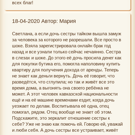
всех благ!
18-04-2020 Автор: Мария
Светлана, а если дочь сестры тайком вышла замуж
за человека за которого не разрешали. Все просто в
шоке. Взяла зарегистрировала онлайн брак год
назад и все узнали только сейчас нечаянно. Сестра
в слезах и шоке. До этого её дочь просила денег как
для покупки бутика его, помогла наполовину купить
квартиру для получения дохода от аренды. Теперь
не знает как деньги вернуть. Дочь её говорит, что
разведётся, что сглупила; но так и живёт все это
время дома, а выгонять она своего ребёнка не
может. А этот человек кавказской национальности
ещё и на её машине временами ездит, когда дочь
уезжает по делам. Воспитывала её одна, отец
помогал, рядом. Отец вообще не знает об этом.
Подскажите, это зеркалит отношение сестры к
себе? Уже не знаю как помочь ей. Говорю ей, уважай
и люби себя. А дочь сестры все устраивает, живёт