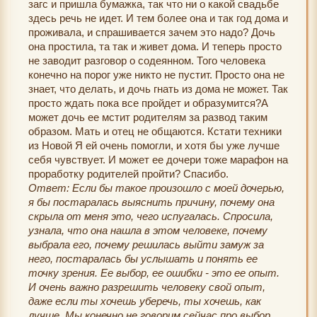
загс и пришла бумажка, так что ни о какой свадьбе
здесь речь не идет. И тем более она и так год дома и
проживала, и спрашивается зачем это надо? Дочь
она простила, та так и живет дома. И теперь просто
не заводит разговор о содеянном. Того человека
конечно на порог уже никто не пустит. Просто она не
знает, что делать, и дочь гнать из дома не может. Так
просто ждать пока все пройдет и образумится?А
может дочь ее мстит родителям за развод таким
образом. Мать и отец не общаются. Кстати техники
из Новой Я ей очень помогли, и хотя бы уже лучше
себя чувствует. И может ее дочери тоже марафон на
проработку родителей пройти? Спасибо.
Ответ: Если бы такое произошло с моей дочерью,
я бы постаралась выяснить причину, почему она
скрыла от меня это, чего испугалась. Спросила,
узнала, что она нашла в этом человеке, почему
выбрала его, почему решилась выйти замуж за
него, постаралась бы услышать и понять ее
точку зрения. Ее выбор, ее ошибки - это ее опыт.
И очень важно разрешить человеку свой опыт,
даже если ты хочешь уберечь, ты хочешь, как
лучше. Мы конечно не говорим сейчас про выбор