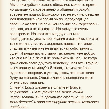
Мы с ним действительно общались какое-то время,
но дальше кратковременного общения и одной
встречи не пошло. Возможно, это не мой человек, не
моя половинка или время было неподходящее,
парень оказался не слишком во мне заинтересован -
не знаю, да и не так важно. Но маму это очень
расстроило. На протяжении двух лет мне
приходится слушать причитания и истерики, как это
так я могла, упустила хорошего парня, что теперь
счастья в жизни мне не видать, как собственных
ушей. Я понимаю, что мама так желает мне добра,
что она меня любит и не обижаюсь на нее. Но когда
даже свою волю другому человеку навязать трудно,
как я навяжу мамину?:) Я знаю, что моя любовь
ждет меня впереди, и уж, надеюсь, что счастлива
буду не меньше. Однако мамино поведение меня
очень расстраивает.
Ответ: Есть техника в статье "Боюсь
осуждений". "Слив убеждений" тоже можно
использовать. Еще прочтите статью "Вы все
меня бесите" и проанализируйте зеркало маминого
поведения.