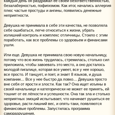
каждый день он раздражал ее своей безответственностью,
безалаберностью, пофигизмом. Как итог, начались аллергия
плюс частые простуды и ангины, появились денежные
неприятности.
Девушка не принимала в себе эти качества, не позволяла
себе ошибаться, легче относиться к жизни, убрать
излишний контроль и комплекс отличницы. Стоило с этим
поработать, как все проблемы со здоровьем и финансами
ушли.
Или еще. Девушка не принимала свою новую начальницу,
потому что всю жизнь трудилась, стремилась, столько сил
приложила, чтобы завоевать это место, а оно досталось
молодой пигалице, которая все умеет, все у нее хорошо,
все просто. И танцует, и поет, и знает 8 языков, и душа
компании… Все у нее быстро да ловко… Девушка просто
вне себя от ярости и злости. Как так? Она ищет изъяны в
своей начальнице и категорически не может ее принять, ей
тошнит от ее лёгкости и успешности. Она так зла и столько
неприятных эмоций испытывает, что начинает рушиться ее
здоровье, расти лишний вес, и опять-таки, появляются
финансовые проблемы. Запустилась программа
саморазрушения.