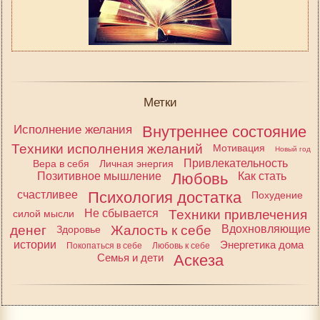
Метки
Исполнение желания
Внутреннее состояние
Техники исполнения желаний
Мотивация
Новый год
Привлекательность
Вера в себя
Личная энергия
Позитивное мышление
Любовь
Как стать
счастливее
Психология достатка
Похудение
Не сбывается
Техники привлечения
силой мысли
денег
Жалость к себе
Вдохновляющие
Здоровье
истории
Энергетика дома
Покопаться в себе
Любовь к себе
Семья и дети
Аскеза