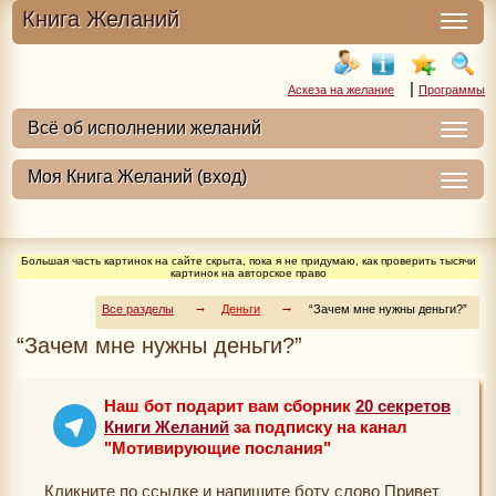
Книга Желаний
|
Аскеза на желание
Программы
Большая часть картинок на сайте скрыта, пока я не придумаю, как проверить тысячи
картинок на авторское право
Все разделы
Деньги
“Зачем мне нужны деньги?”
“Зачем мне нужны деньги?”
Наш бот подарит вам сборник
20 секретов
Книги Желаний
за подписку на канал
"Мотивирующие послания"
Кликните по ссылке и напишите боту слово Привет