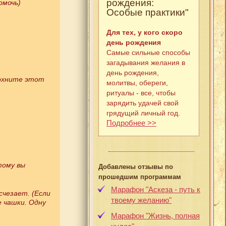
рождения:
омочь)
Особые практики"
Для тех, у кого скоро
день рождения
Самые сильные способы
загадывания желания в
день рождения,
дохните этот
молитвы, обереги,
ритуалы - все, чтобы
зарядить удачей свой
грядущий личный год.
Подробнее >>
тому вы
Добавлены отзывы по
прошедшим программам
Марафон "Аскеза - путь к
счезает. (Если
твоему желанию"
е чашки. Одну
Марафон "Жизнь, полная