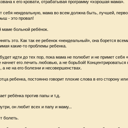
ована к его кровати, отрабатывая программу «хорошая мама».
 себя неидеальную, мама во всем должна быть, лучшей, первой
ыш - это провал!
й маме больной ребёнок.
нять это. Как так ее ребенок «неидеальный», она борется всем
нимая какие-то проблемы ребенка.
будет идти до тех пор, пока мама не полюбит и не примет себя
е начнет его лечить любовью, а не борьбой! Концентрироваться
, а не на его болезни и несовершенствах.
тца ребенка, постоянно говорит плохие слова в его сторону или
ет ребёнка против папы и т.д.
утри, он любит всех и папу и маму...
ет болеть.