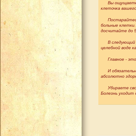
Вы ощущаете,
клеточка вашего
Постарайтесь
больные клетки.
досчитайте до 5
В следующий 
целебной воде ка
Главное - эт
И обязательн
абсолютно здор
Убираете сво
Болезнь уходит 