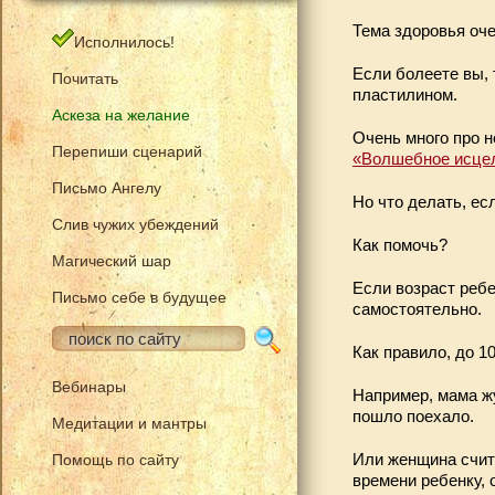
Тема здоровья оче
Исполнилось!
Если болеете вы, 
Почитать
пластилином.
Аскеза на желание
Очень много про н
Перепиши сценарий
«Волшебное исце
Письмо Ангелу
Но что делать, ес
Слив чужих убеждений
Как помочь?
Магический шар
Если возраст ребе
Письмо себе в будущее
самостоятельно.
Как правило, до 1
Вебинары
Например, мама жу
пошло поехало.
Медитации и мантры
Или женщина счита
Помощь по сайту
времени ребенку, 