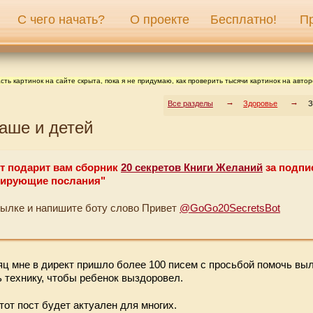
С чего начать?
О проекте
Бесплатно!
П
сть картинок на сайте скрыта, пока я не придумаю, как проверить тысячи картинок на автор
Все разделы
Здоровье
З
аше и детей
т подарит вам сборник
20 секретов Книги Желаний
за подпи
ирующие послания"
сылке и напишите боту слово Привет
@GoGo20SecretsBot
ц мне в директ пришло более 100 писем с просьбой помочь выл
 технику, чтобы ребенок выздоровел.
тот пост будет актуален для многих.