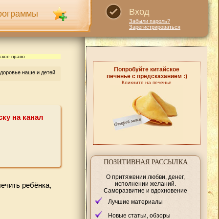
Вход
рограммы
Забыли пароль?
Зарегистрироваться
ское право
Попробуйте китайское
доровье наше и детей
печенье с предсказанием :)
Кликните на печенье
ску на канал
ПОЗИТИВНАЯ РАССЫЛКА
О притяжении любви, денег,
исполнении желаний.
ечить ребёнка,
Саморазвитие и вдохновение
Лучшие материалы
Новые статьи, обзоры