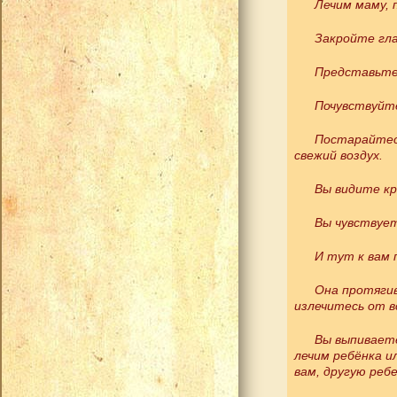
Лечим маму, 
Закройте гла
Представьте,
Почувствуйте
Постарайтес
свежий воздух.
Вы видите кр
Вы чувствует
И тут к вам
Она протягив
излечитесь от в
Вы выпиваете
лечим ребёнка и
вам, другую ребе