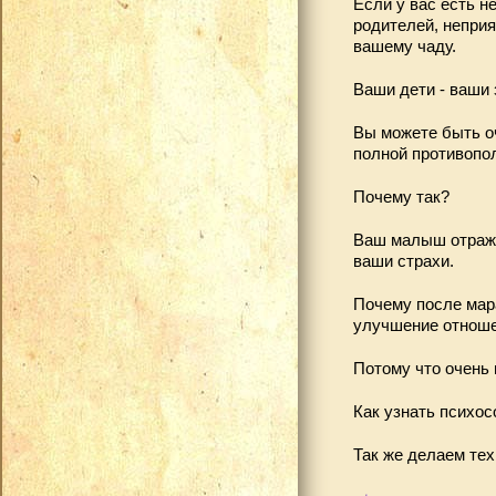
Если у вас есть н
родителей, неприя
вашему чаду.
Ваши дети - ваши 
Вы можете быть о
полной противопол
Почему так?
Ваш малыш отражае
ваши страхи.
Почему после мара
улучшение отноше
Потому что очень 
Как узнать психо
Так же делаем тех