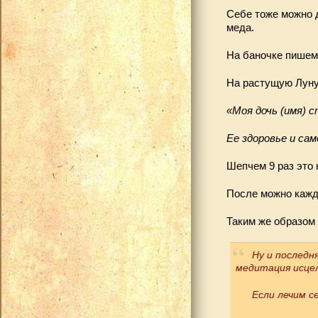
Себе тоже можно д
меда.
На баночке пише
На растущую Луну
«Моя дочь (имя) 
Ее здоровье и са
Шепчем 9 раз это 
После можно кажд
Таким же образом
Ну и последн
медитация исце
Если лечим с