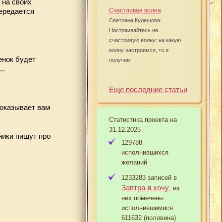
 на своих
Счастливая волна
передается
Светлана Кулешова:
Настраивайтесь на
счастливую волну: на какую
волну настроимся, то и
енок будет
получим
..
Еще последние статьи
показывает вам
Статистика проекта на
31.12.2025
ники пишут про
129788
исполнившихся
желаний
1233283 записей в
Завтра я хочу
, из
них помечены
исполнившимися
611632 (половина)