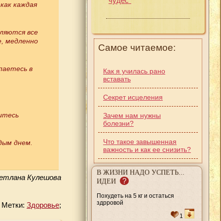
чудес"
как каждая
вляются все
е, медленно
Самое читаемое:
паетесь в
Как я училась рано
вставать
Секрет исцеления
итесь
Зачем нам нужны
болезни?
Что такое завышенная
дым днем.
важность и как ее снизить?
В ЖИЗНИ НАДО УСПЕТЬ...
етлана Кулешова
?
ИДЕИ
Похудеть на 5 кг и остаться
здрровой
Метки:
Здоровье
;
1