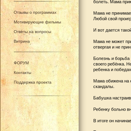
болеть. Мама прик
Отзывы о программах
Мама не принимает
Любой свой проигр
Мотивирующие фильмы
И вот дается тако
Ответы на вопросы
Мама не может при
Витрина
отвергая и не при
Болезнь и борьба 
ФОРУМ
своего ребёнка. Н
ребенка и победах
Контакты
Мама обижена на о
Поддержка проекта
скандалы.
Бабушка настраива
Ребенку больно вн
В итоге он начина