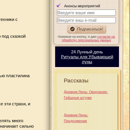
Анонсы мероприятий
техники с
 под сказкой
Нажимая на кнопку, я даю
согласие на
обработку персональных данных
24 Лунный день
Ритуалы для Убывающей
луны
щью пластилина
Рассказы
Дневник Лены. Окончание.
Гейшные штучки
е эти страхи, и
Дневник Лены.
елять много
Продолжение
н начинает сильно