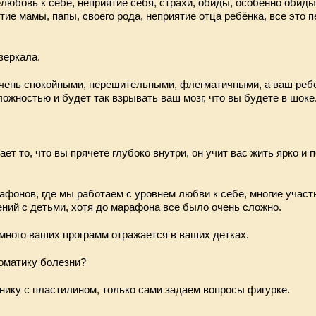
елюбовь к себе, неприятие себя, страхи, обиды, особенно обиды
тие мамы, папы, своего рода, неприятие отца ребёнка, все это 
зеркала.
чень спокойными, нерешительными, флегматичными, а ваш реб
ожностью и будет так взрывать ваш мозг, что вы будете в шоке.
т то, что вы прячете глубоко внутри, он учит вас жить ярко и 
фонов, где мы работаем с уровнем любви к себе, многие участ
ний с детьми, хотя до марафона все было очень сложно.
много ваших программ отражается в ваших детках.
соматику болезни?
нику с пластилином, только сами задаем вопросы фигурке.