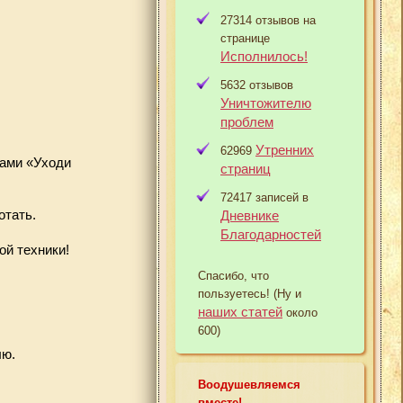
27314 отзывов на
странице
Исполнилось!
5632 отзывов
Уничтожителю
проблем
Утренних
62969
вами «Уходи
страниц
72417 записей в
отать.
Дневнике
Благодарностей
ой техники!
Спасибо, что
пользуетесь! (Ну и
наших статей
около
600)
лю.
Воодушевляемся
вместе!