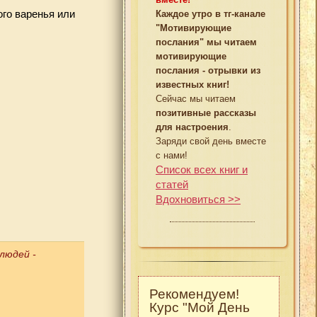
ого варенья или
Каждое утро в тг-канале
"Мотивирующие
послания" мы читаем
мотивирующие
послания - отрывки из
известных книг!
Сейчас мы читаем
.
позитивные рассказы
для настроения
.
Заряди свой день вместе
с нами!
Список всех книг и
статей
Вдохновиться >>
людей -
Рекомендуем!
Курс "Мой День