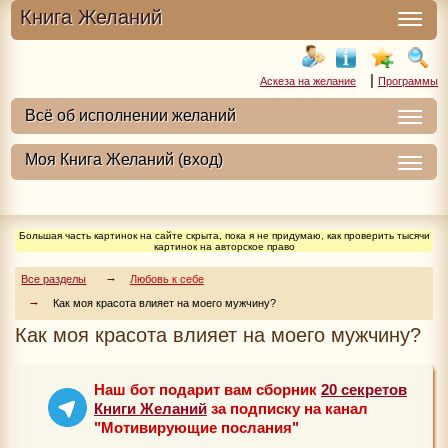
Книга Желаний
|
Аскеза на желание
Программы
Большая часть картинок на сайте скрыта, пока я не придумаю, как проверить тысячи
картинок на авторское право
Все разделы
Любовь к себе
Как моя красота влияет на моего мужчину?
Как моя красота влияет на моего мужчину?
Наш бот подарит вам сборник
20 секретов
Книги Желаний
за подписку на канал
"Мотивирующие послания"