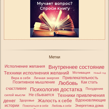
Метки
Исполнение желания
Внутреннее состояние
Техники исполнения желаний
Мотивация
Новый год
Привлекательность
Вера в себя
Личная энергия
Позитивное мышление
Любовь
Как стать
счастливее
Психология достатка
Похудение
Не сбывается
Техники привлечения
силой мысли
денег
Жалость к себе
Вдохновляющие
Здоровье
истории
Энергетика дома
Покопаться в себе
Любовь к себе