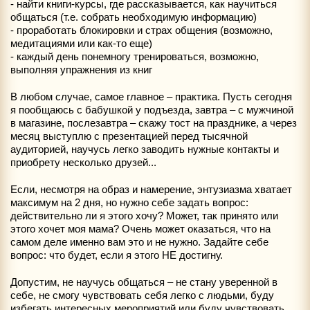
- найти книги-курсы, где рассказывается, как научиться
общаться (т.е. собрать необходимую информацию)
- проработать блокировки и страх общения (возможно,
медитациями или как-то еще)
- каждый день понемногу тренироваться, возможно,
выполняя упражнения из книг
В любом случае, самое главное – практика. Пусть сегодня
я пообщаюсь с бабушкой у подъезда, завтра – с мужчиной
в магазине, послезавтра – скажу тост на празднике, а через
месяц выступлю с презентацией перед тысячной
аудиторией, научусь легко заводить нужные контакты и
приобрету несколько друзей...
Если, несмотря на образ и намерение, энтузиазма хватает
максимум на 2 дня, но нужно себе задать вопрос:
действительно ли я этого хочу? Может, так принято или
этого хочет моя мама? Очень может оказаться, что на
самом деле именно вам это и не нужно. Задайте себе
вопрос: что будет, если я этого НЕ достигну.
Допустим, не научусь общаться – не стану уверенной в
себе, не смогу чувствовать себя легко с людьми, буду
избегать интересных мероприятий или буду чувствовать