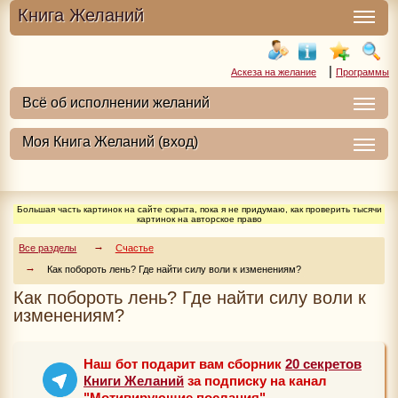
Книга Желаний
|
Аскеза на желание
Программы
Большая часть картинок на сайте скрыта, пока я не придумаю, как проверить тысячи
картинок на авторское право
Все разделы
Счастье
Как побороть лень? Где найти силу воли к изменениям?
Как побороть лень? Где найти силу воли к
изменениям?
Наш бот подарит вам сборник
20 секретов
Книги Желаний
за подписку на канал
"Мотивирующие послания"