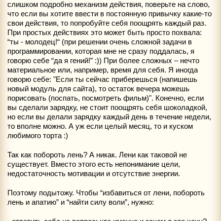
слишком подробно механизм действия, поверьте на слово,
что если вы хотите ввести в постоянную привычку какие-то
свои действия, то попробуйте себя поощрять каждый раз.
При простых действиях это может быть просто похвала:
“ты - молодец!“ (при решении очень сложной задачи в
программировании, которая мне не сразу поддалась, я
говорю себе “да я гений!” :)) При более сложных – нечто
материальное или, например, время для себя. Я иногда
говорю себе: "Если ты сейчас приберешься (напишешь
новый модуль для сайта), то остаток вечера можешь
порисовать (поспать, посмотреть фильм)". Конечно, если
вы сделали зарядку, не стоит поощрять себя шоколадкой,
но если вы делали зарядку каждый день в течение недели,
то вполне можно. А уж если целый месяц, то и куском
любимого торта :)
Так как побороть лень? А никак. Лени как таковой не
существует. Вместо этого есть непонимание цели,
недостаточность мотивации и отсутствие энергии.
Поэтому подытожу. Чтобы “избавиться от лени, побороть
лень и апатию” и “найти силу воли”, нужно: