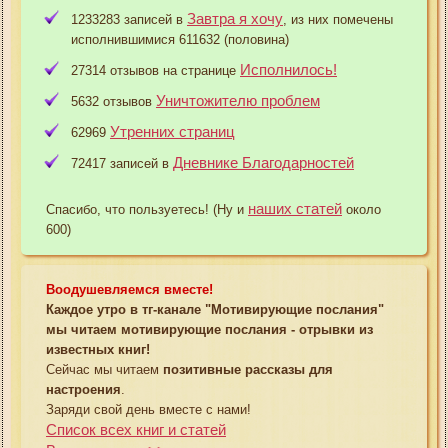
Завтра я хочу
1233283 записей в
, из них помечены
исполнившимися 611632 (половина)
Исполнилось!
27314 отзывов на странице
Уничтожителю проблем
5632 отзывов
Утренних страниц
62969
Дневнике Благодарностей
72417 записей в
наших статей
Спасибо, что пользуетесь! (Ну и
около
600)
Воодушевляемся вместе!
Каждое утро в тг-канале "Мотивирующие послания"
мы читаем мотивирующие послания - отрывки из
известных книг!
Сейчас мы читаем
позитивные рассказы для
настроения
.
Заряди свой день вместе с нами!
Список всех книг и статей